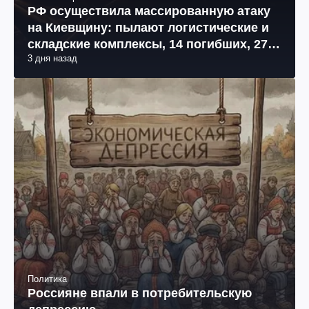
РФ осуществила массированную атаку
на Киевщину: пылают логистические и
складские комплексы, 14 погибших, 27
3 дня назад
раненых (фото, видео)
Политика
Россияне впали в потребительскую