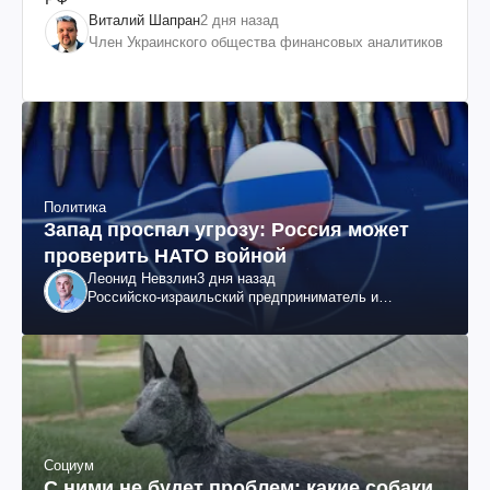
Виталий Шапран
2 дня назад
Член Украинского общества финансовых аналитиков
Политика
Запад проспал угрозу: Россия может
проверить НАТО войной
Леонид Невзлин
3 дня назад
Российско-израильский предприниматель и
общественный деятель, бывший вице-президент
"ЮКОСа"
Социум
С ними не будет проблем: какие собаки