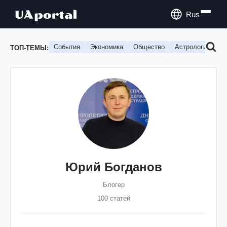
Rus
События
Экономика
Общество
Астрология
П
ТОП-ТЕМЫ:
Юрий Богданов
Блогер
100 статей