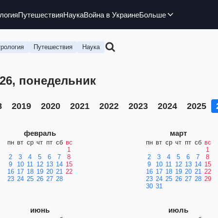
логия
Путешествия
Наука
Война в Украине
Больше
рология
Путешествия
Наука
026, понедельник
8
2019
2020
2021
2022
2023
2024
2025
февраль
март
пн
вт
ср
чт
пт
сб
вс
пн
вт
ср
чт
пт
сб
вс
1
1
2
3
4
5
6
7
8
2
3
4
5
6
7
8
9
10
11
12
13
14
15
9
10
11
12
13
14
15
16
17
18
19
20
21
22
16
17
18
19
20
21
22
23
24
25
26
27
28
23
24
25
26
27
28
29
30
31
июнь
июль