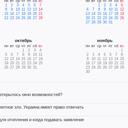
пн
вт
ср
чт
пт
сб
вс
пн
вт
ср
чт
пт
сб
вс
1
2
3
4
5
6
7
1
2
3
4
5
8
9
10
11
12
13
14
6
7
8
9
10
11
12
15
16
17
18
19
20
21
13
14
15
16
17
18
19
22
23
24
25
26
27
28
20
21
22
23
24
25
26
27
28
29
30
31
октябрь
ноябрь
пн
вт
ср
чт
пт
сб
вс
пн
вт
ср
чт
пт
сб
вс
1
2
3
4
1
5
6
7
8
9
10
11
2
3
4
5
6
7
8
12
13
14
15
16
17
18
9
10
11
12
13
14
15
19
20
21
22
23
24
25
16
17
18
19
20
21
22
26
27
28
29
30
31
23
24
25
26
27
28
29
30
 открылось окно возможностей?
олютное зло. Украина имеет право отвечать
 для отопления и когда подавать заявление