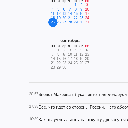
пн
вт
ср
чт
пт
сб
вс
1
2
3
4
5
6
7
8
9
10
11
12
13
14
15
16
17
18
19
20
21
22
23
24
25
26
27
28
29
30
31
сентябрь
пн
вт
ср
чт
пт
сб
вс
1
2
3
4
5
6
7
8
9
10
11
12
13
14
15
16
17
18
19
20
21
22
23
24
25
26
27
28
29
30
20:57
Звонок Макрона к Лукашенко: для Беларуси
17:38
Все, что идет со стороны России, – это абс
16:39
Как получить льготы на покупку дров и угля