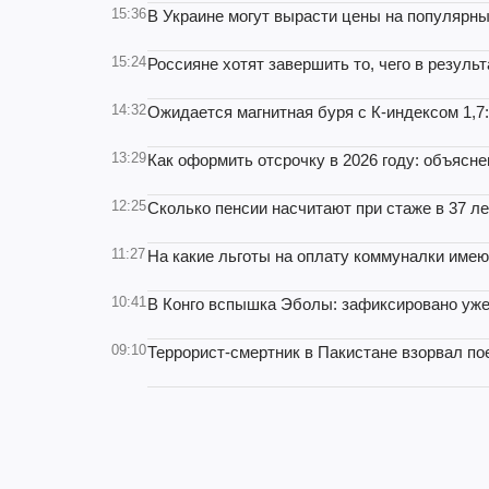
15:36
В Украине могут вырасти цены на популярны
15:24
Россияне хотят завершить то, чего в резул
14:32
Ожидается магнитная буря с К-индексом 1,7:
13:29
Как оформить отсрочку в 2026 году: объясн
12:25
Сколько пенсии насчитают при стаже в 37 ле
11:27
На какие льготы на оплату коммуналки имею
10:41
В Конго вспышка Эболы: зафиксировано уже
09:10
Террорист-смертник в Пакистане взорвал пое