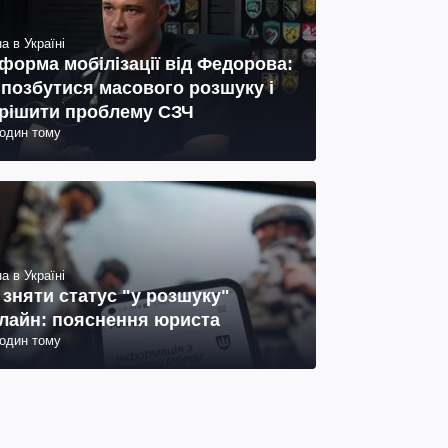
а в Україні
форма мобілізації від Федорова:
 позбутися масового розшуку і
рішити проблему СЗЧ
годин тому
а в Україні
 зняти статус "у розшуку"
лайн: пояснення юриста
годин тому