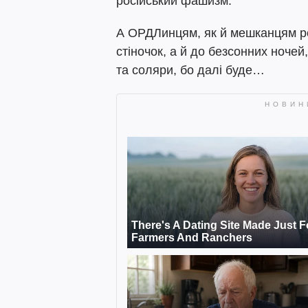
російський фашизм.
А ОРДЛинцям, як й мешканцям рос
стіночок, а й до безсонних ночей,
та соляри, бо далі буде…