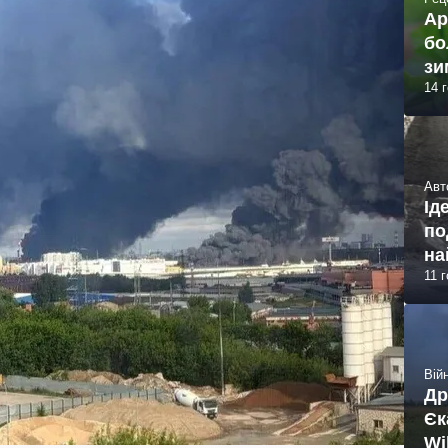
Ар
бо
зи
14 
Авт
Ід
по
на
11 
Війн
Др
Єк
Wi