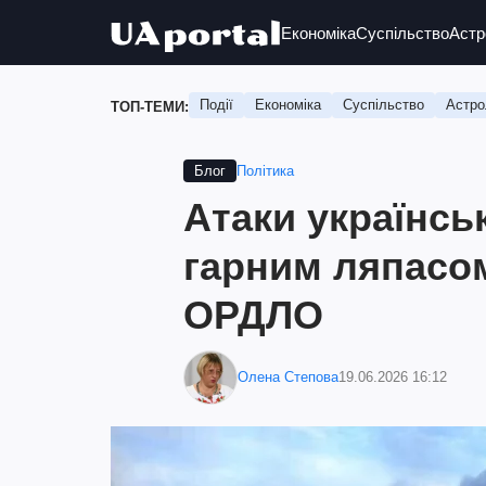
Економіка
Суспільство
Астр
Події
Економіка
Суспільство
Астро
ТОП-ТЕМИ:
Політика
Блог
Атаки українсь
гарним ляпасо
ОРДЛО
Олена Степова
19.06.2026 16:12