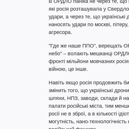
В ОРДЛО паніка не через те, що 
які росія розташувала у Свердло
удари, а через те, що українські
наносять удари по москві, пітеру
агресора.
"Где же наше ППО", верещать ОР
небо" – волають мешканці ОРДЛО,
фронті мільйони мовчазних росія
війною, це інше.
Навіть якщо росія продовжить би
змінить того, що українські дрон
шляхи, НПЗ, заводи, склади й на
палати російські міста, тим менш
росії не в зброї, а в кількості ідіо
могутність, нано-технологічність