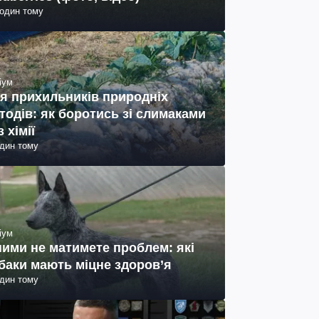
годин тому
іум
я прихильників природніх
тодів: як боротись зі слимаками
з хімії
один тому
іум
ними не матимете проблем: які
баки мають міцне здоров’я
один тому