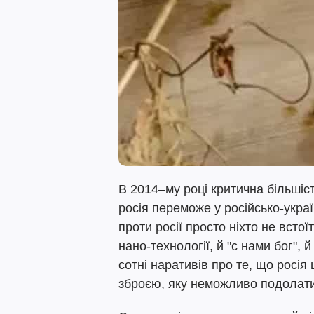
В 2014–му році критична більші
росія переможе у російсько-украї
проти росії просто ніхто не встої
нано-технології, й "с нами бог", 
сотні наративів про те, що росія
зброєю, яку неможливо подолати