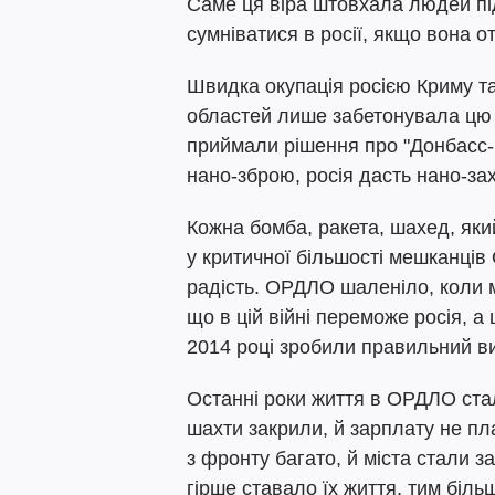
Саме ця віра штовхала людей під
сумніватися в росії, якщо вона 
Швидка окупація росією Криму та
областей лише забетонувала цю в
приймали рішення про "Донбасс-р
нано-зброю, росія дасть нано-зах
Кожна бомба, ракета, шахед, яки
у критичної більшості мешканців
радість. ОРДЛО шаленіло, коли м
що в цій війні переможе росія, 
2014 році зробили правильний ви
Останні роки життя в ОРДЛО стал
шахти закрили, й зарплату не пл
з фронту багато, й міста стали з
гірше ставало їх життя, тим біль