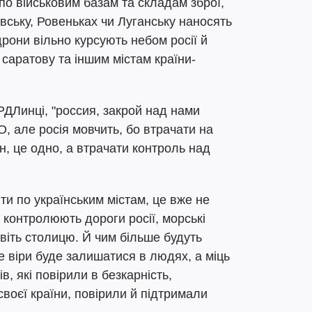
по військовим базам та складам зброї,
вську, Ровеньках чи Луганську наносять
 дрони вільно курсують небом росії й
, саратову та іншим містам країни-
ДЛинці, "россия, закрой над нами
 але росія мовчить, бо втрачати на
н, це одно, а втрачати контроль над
ти по українським містам, це вже не
и контролюють дороги росії, морські
віть столицю. Й чим більше будуть
е віри буде залишатися в людях, а міць
тів, які повірили в безкарність,
 своєї країни, повірили й підтримали