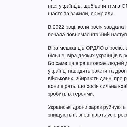
нас, українців, щоб вони там в
щастя та зажили, як мріяли.
В 2022 році, коли росія завдала
почала повномасштабний наступ
Віра мешканців ОРДЛО в росію, ц
більше, віра деяких українців в 
Бо саме ця віра штовхає людей д
українці наводять ракети та дрони
військових, збирають данні про 
вони вірять, що росія сильна кра
зробить їх героями.
Українські дрони зараз руйнують н
знищують її, знецінюють усю рос