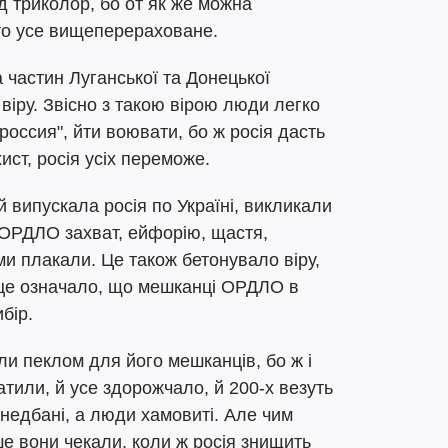
 триколор, бо от як же можна
ото усе вищеперераховане.
 частин Луганської та Донецької
іру. Звісно з такою вірою люди легко
оссия", йти воювати, бо ж росія дасть
ист, росія усіх переможе.
й випускала росія по Україні, викликали
 ОРДЛО захват, ейфорію, щастя,
и плакали. Це також бетонувало віру,
а це означало, що мешканці ОРДЛО в
бір.
и пеклом для його мешканців, бо ж і
атили, й усе здорожчало, й 200-х везуть
анедбані, а люди хамовиті. Але чим
ше вони чекали, коли ж росія знищить