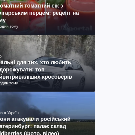
оматний томатний сік з
лгарським перцем: рецепт на
му
годин тому
о
еальні для тих, хто любить
дорожувати: топ
йвитриваліших кросоверів
годин тому
а в Україні
они атакували російський
атеринбург: палає склад
ldberries (фото, відео)