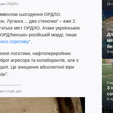
анцям ОРДЛО
15 
символом сьогодення ОРДЛО.
он, Луганск… две стеночки" – вже 2
агатьох міст ОРДЛО. Атаки українських
Соц
Дл
 ОРДЛинсько–російській морді, пише
ме
ного спротиву"
.
бе
9 г
щення логістики, нафтопереробних
зброї агресора та колаборантів, але є
далі. Це знищення абсолютної віри
щь".
Соц
З 
вні історії дня
со
8 г