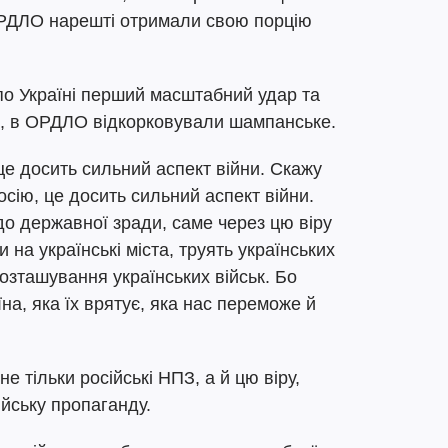
 ОРДЛО нарешті отримали свою порцію
 по Україні перший масштабний удар та
, в ОРДЛО відкорковували шампанське.
е досить сильний аспект війни. Скажу
росію, це досить сильний аспект війни.
о державної зради, саме через цю віру
 на українські міста, труять українських
розташування українських військ. Бо
їна, яка їх врятує, яка нас переможе й
е тільки російські НПЗ, а й цю віру,
ійську пропаганду.