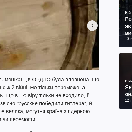
Війн
Ре
як
ви
13 
сть мешканців ОРДЛО була впевнена, що
Війн
Як
нській війні. Не тільки переможе, а
он
ть. Що в цю віру тільки не входило, й
12 
й звісно "русские победили гитлера", й
 це велика, могутня країна з ядерною
 чи перемогти.