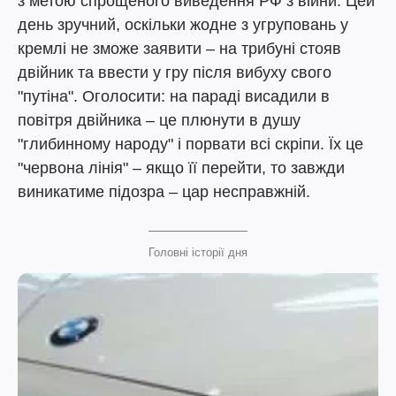
з метою спрощеного виведення РФ з війни. Цей
день зручний, оскільки жодне з угруповань у
кремлі не зможе заявити – на трибуні стояв
двійник та ввести у гру після вибуху свого
"путіна". Оголосити: на параді висадили в
повітря двійника – це плюнути в душу
"глибинному народу" і порвати всі скріпи. Їх це
"червона лінія" – якщо її перейти, то завжди
виникатиме підозра – цар несправжній.
Головні історії дня