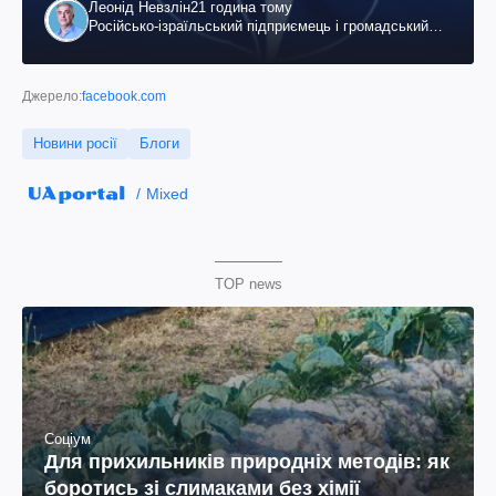
Леонід Невзлін
21 година тому
Російсько-ізраїльський підприємець і громадський
діяч, колишній віцепрезидент "ЮКОСа"
Джерело:
facebook.com
Новини росії
Блоги
Mixed
TOP news
Соціум
Для прихильників природніх методів: як
боротись зі слимаками без хімії