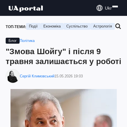
Ukr
Події
Економіка
Суспільство
Астрологія
Подо
ТОП-ТЕМИ:
Політика
Блог
"Змова Шойгу" і після 9
травня залишається у роботі
Сергій Климовський
15.05.2026 19:03