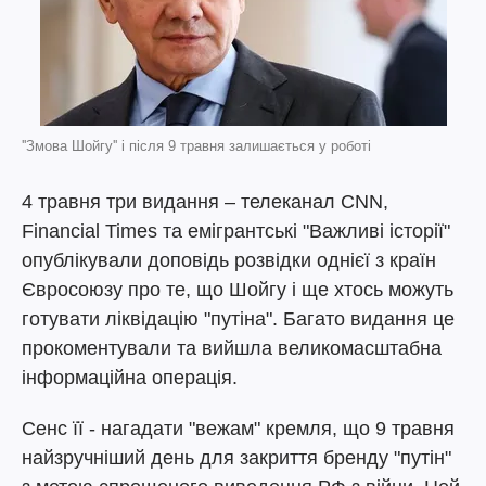
''Змова Шойгу'' і після 9 травня залишається у роботі
4 травня три видання – телеканал CNN,
Financial Times та емігрантські "Важливі історії"
опублікували доповідь розвідки однієї з країн
Євросоюзу про те, що Шойгу і ще хтось можуть
готувати ліквідацію "путіна". Багато видання це
прокоментували та вийшла великомасштабна
інформаційна операція.
Сенс її - нагадати "вежам" кремля, що 9 травня
найзручніший день для закриття бренду "путін"