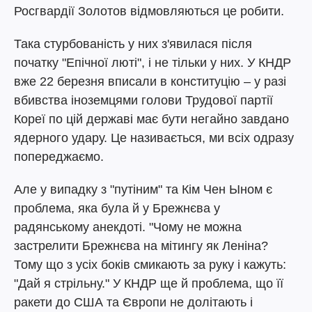
Росгвардії Золотов відмовляються це робити.
Така стурбованість у них з'явилася після
початку "Епічної люті", і не тільки у них. У КНДР
вже 22 березня вписали в конституцію – у разі
вбивства іноземцями голови Трудової партії
Кореї по цій державі має бути негайно завдано
ядерного удару. Це називається, ми всіх одразу
попереджаємо.
Але у випадку з "путіним" та Кім Чен Ыном є
проблема, яка була й у Брежнєва у
радянському анекдоті. "Чому не можна
застрелити Брежнєва на мітингу як Леніна?
Тому що з усіх боків смикають за руку і кажуть:
"Дай я стрільну." У КНДР ще й проблема, що її
ракети до США та Європи не долітають і