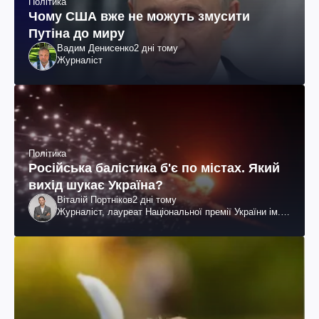
Політика
Чому США вже не можуть змусити
Путіна до миру
Вадим Денисенко
2 дні тому
Журналіст
Політика
Російська балістика б'є по містах. Який
вихід шукає Україна?
Віталій Портніков
2 дні тому
Журналіст, лауреат Національної премії України ім.
Шевченка