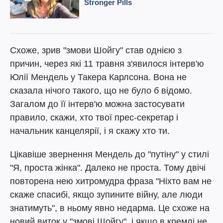
Схоже, зрив "змови Шойгу" став однією з
причин, через які 11 травня з'явилося інтерв'ю
Юлії Мендель у Такера Карлсона. Вона не
сказала нічого такого, що не було б відомо.
Загалом до її інтерв'ю можна застосувати
правило, скажи, хто твої прес-секретар і
начальник канцелярії, і я скажу хто ти.
Цікавіше звернення Мендель до "путіну" у стилі
"Я, проста жінка". Далеко не проста. Тому двічі
повторена нею хитромудра фраза "Ніхто вам не
скаже спасибі, якщо зупините війну, але люди
знатимуть", в ньому явно недарма. Це схоже на
новий виток у "змові Шойгу", і якщо в кремлі не