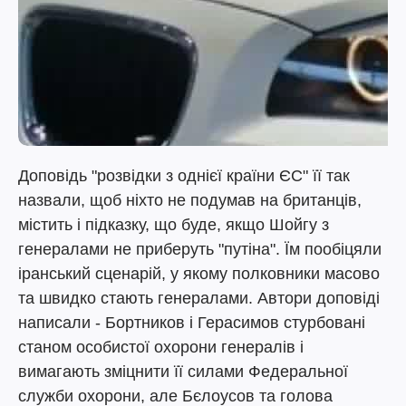
Доповідь "розвідки з однієї країни ЄС" її так
назвали, щоб ніхто не подумав на британців,
містить і підказку, що буде, якщо Шойгу з
генералами не приберуть "путіна". Їм пообіцяли
іранський сценарій, у якому полковники масово
та швидко стають генералами. Автори доповіді
написали - Бортников і Герасимов стурбовані
станом особистої охорони генералів і
вимагають зміцнити її силами Федеральної
служби охорони, але Бєлоусов та голова