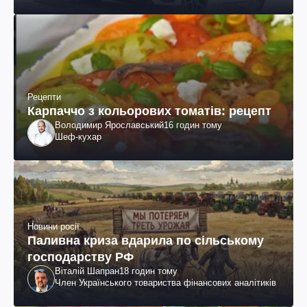
Рецепти
Карпаччо з кольорових томатів: рецепт
Володимир Ярославський
16 годин тому
Шеф-кухар
Новини росії
Паливна криза вдарила по сільському
господарству РФ
Віталій Шапран
18 годин тому
Член Українського товариства фінансових аналітиків