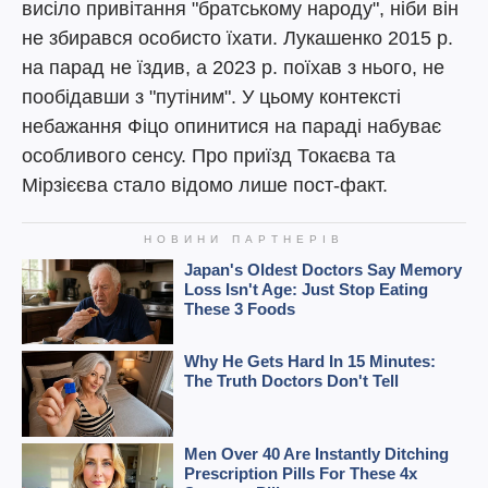
висіло привітання "братському народу", ніби він
не збирався особисто їхати. Лукашенко 2015 р.
на парад не їздив, а 2023 р. поїхав з нього, не
пообідавши з "путіним". У цьому контексті
небажання Фіцо опинитися на параді набуває
особливого сенсу. Про приїзд Токаєва та
Мірзієєва стало відомо лише пост-факт.