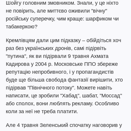
Шойгу головним змовником. Знали, у це ніхто
не повірить, але миттєво оживили "вічну"
російську суперечку, чим краще: шарфиком чи
табакеркою?
Кремлівцям дали цим підказку – обійдіться хоч
раз без українських дронів, самі підірвіть
"путина", як ви підірвали 9 травня Ахмата
Кадирова у 2004 р. Московське ППО збереже
репутацію непробивного, і у пропагандистів
буде ще більша свобода фантазії вирішити, хто
підірвав "Північного потоку". Можете навіть
написати, це зробили "Хабад", шабат, "Моссад"
або сполох, вони люблять рекламу. Особливо
коли за неї не треба платити.
Але 4 травня Зеленський спочатку наговорив у