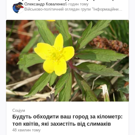
Олександр Коваленко
5 годин тому
вдалося
Військово-політичний оглядач групи "Інформаційний
спротив"
Соціум
Будуть обходити ваш город за кілометр:
топ квітів, які захистіть від слимаків
48 хвилин тому