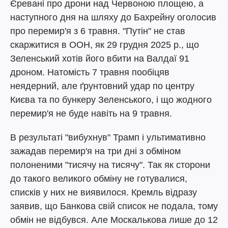
Єревані про дрони над Червоною площею, а
наступного дня на шляху до Бахрейну оголосив
про перемир'я з 6 травня. "Путін" не став
скаржитися в ООН, як 29 грудня 2025 р., що
Зеленський хотів його вбити на Валдаї 91
дроном. Натомість 7 травня пообіцяв
неядерний, але ґрунтовний удар по центру
Києва та по бункеру Зеленського, і що жодного
перемир'я не буде навіть на 9 травня.
В результаті "вибухнув" Трамп і ультимативно
зажадав перемир'я на три дні з обміном
полоненими "тисячу на тисячу". Так як сторони
до такого великого обміну не готувалися,
списків у них не виявилося. Кремль відразу
заявив, що Банкова свій список не подала, тому
обмін не відбувся. Але Москалькова лише до 12