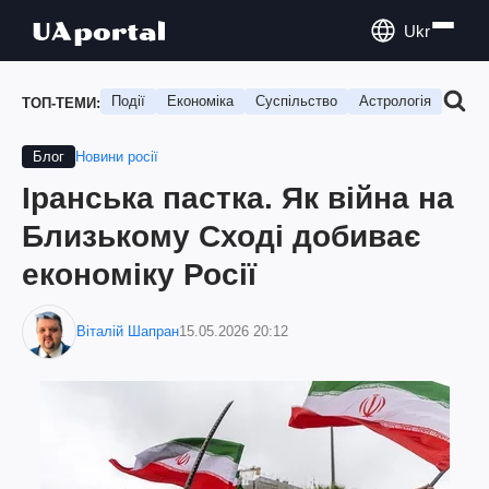
Ukr
Події
Економіка
Суспільство
Астрологія
Подо
ТОП-ТЕМИ:
Новини росії
Блог
Іранська пастка. Як війна на
Близькому Сході добиває
економіку Росії
Віталій Шапран
15.05.2026 20:12