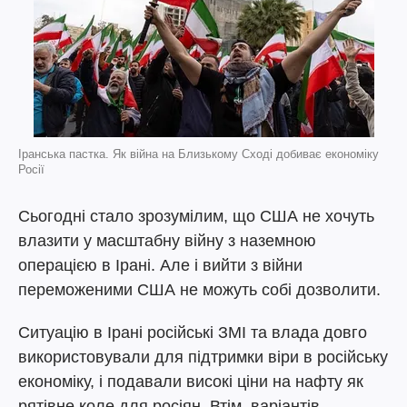
Іранська пастка. Як війна на Близькому Сході добиває економіку
Росії
Сьогодні стало зрозумілим, що США не хочуть
влазити у масштабну війну з наземною
операцією в Ірані. Але і вийти з війни
переможеними США не можуть собі дозволити.
Ситуацію в Ірані російські ЗМІ та влада довго
використовували для підтримки віри в російську
економіку, і подавали високі ціни на нафту як
рятівне коле для росіян. Втім, варіантів