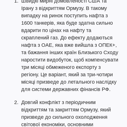
Швидкі мирні домовленості США та
Ірану з відкриттям Ормузу. В такому
випадку на ринок поступить нафта з
1600 танкерів, яка буде здатна сильно
вдарити по цінах на нафту та
скраплений газ. До ефекту додаються
нафта з ОАЕ, яка вже вийшла з ОПЕК+,
та бажання інших країн Близького Сходу
наростити видобуток, щоб компенсувати
три місяці обмеженого експорту з
регіону. Це варіант, який за три-чотири
місяці призведе до летального наслідку
для системи державних фінансів РФ.
Довгий конфлікт з періодичним
відкриттям та закриттям Ормузу, який
призведе до сильного охолодження
світової економіки, основними