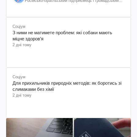
Російсько-ізраїльський підприємець і громадський
діяч, колишній віцепрезидент "ЮКОСа"
Соціум
З ними не матимете проблем: які собаки мають
міцне здоров’я
2 дні тому
Соціум
Для прихильників природніх методів: як боротись зі
слимаками без хімії
2 дні тому