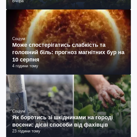
Вчора
Соціум
Може спостерігатись слабкість та
головний біль: прогноз магнітних бур на
10 серпня
4 години тому
Соціум
Як боротись зі шкідниками на городі
восени: дієві способи від фахівців
23 години тому