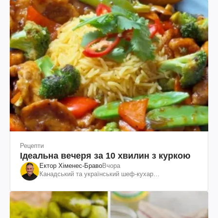
Рецепти
Ідеальна вечеря за 10 хвилин з куркою
Ектор Хіменес-Браво
Вчора
Канадський та український шеф-кухар
колумбійського походження, бізнесмен, телеведучий