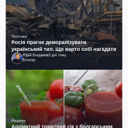
Політика
Росія прагне деморалізувати
український тил. Що варто собі нагадати
Юрій Богданов
3 дні тому
Блогер
Рецепти
Ароматний томатний сік з болгарським