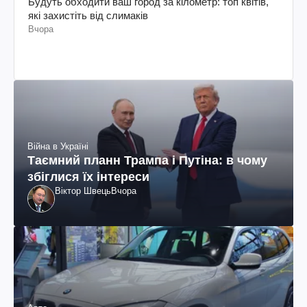
Будуть обходити ваш город за кілометр: топ квітів,
які захистіть від слимаків
Вчора
Війна в Україні
Таємний планн Трампа і Путіна: в чому
збіглися їх інтереси
Віктор Швець
Вчора