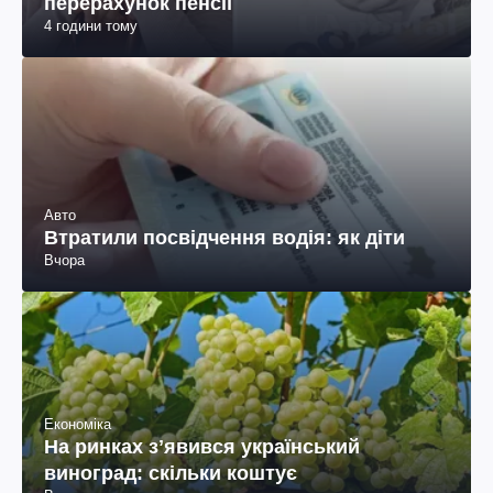
перерахунок пенсії
4 години тому
Авто
Втратили посвідчення водія: як діти
Вчора
Економіка
На ринках зʼявився український
виноград: скільки коштує