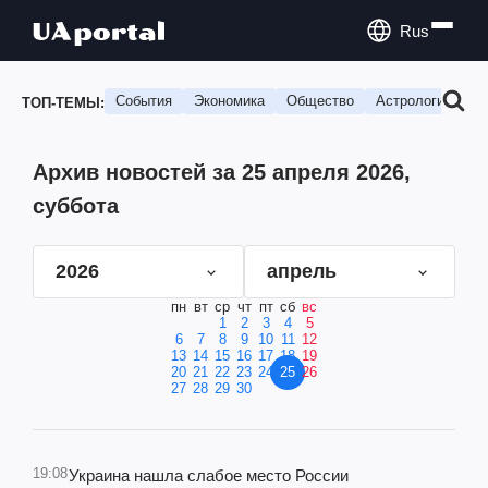
Rus
События
Экономика
Общество
Астрология
П
ТОП-ТЕМЫ:
Архив новостей за 25 апреля 2026,
суббота
2026
апрель
пн
вт
ср
чт
пт
сб
вс
1
2
3
4
5
6
7
8
9
10
11
12
13
14
15
16
17
18
19
20
21
22
23
24
25
26
27
28
29
30
19:08
Украина нашла слабое место России