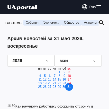
Rus
События
Экономика
Общество
Астрология
П
ТОП-ТЕМЫ:
Архив новостей за 31 мая 2026,
воскресенье
2026
май
пн
вт
ср
чт
пт
сб
вс
1
2
3
4
5
6
7
8
9
10
11
12
13
14
15
16
17
18
19
20
21
22
23
24
25
26
27
28
29
30
31
16:30
Как научному работнику оформить отсрочку в