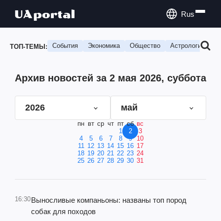
Rus
События
Экономика
Общество
Астрология
П
ТОП-ТЕМЫ:
Архив новостей за 2 мая 2026, суббота
2026
май
пн
вт
ср
чт
пт
сб
вс
1
2
3
4
5
6
7
8
9
10
11
12
13
14
15
16
17
18
19
20
21
22
23
24
25
26
27
28
29
30
31
16:30
Выносливые компаньоны: названы топ пород
собак для походов