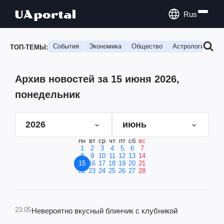
Rus
События
Экономика
Общество
Астрология
П
ТОП-ТЕМЫ:
Архив новостей за 15 июня 2026,
понедельник
2026
июнь
пн
вт
ср
чт
пт
сб
вс
1
2
3
4
5
6
7
8
9
10
11
12
13
14
15
16
17
18
19
20
21
22
23
24
25
26
27
28
23:05
Невероятно вкусный блинчик с клубникой