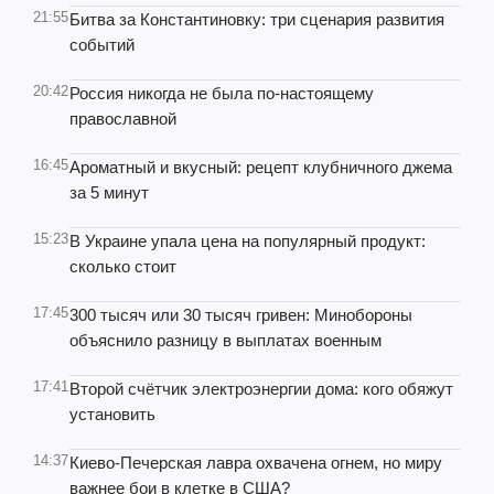
21:55
Битва за Константиновку: три сценария развития
событий
20:42
Россия никогда не была по-настоящему
православной
16:45
Ароматный и вкусный: рецепт клубничного джема
за 5 минут
15:23
В Украине упала цена на популярный продукт:
сколько стоит
17:45
300 тысяч или 30 тысяч гривен: Минобороны
объяснило разницу в выплатах военным
17:41
Второй счётчик электроэнергии дома: кого обяжут
установить
14:37
Киево-Печерская лавра охвачена огнем, но миру
важнее бои в клетке в США?