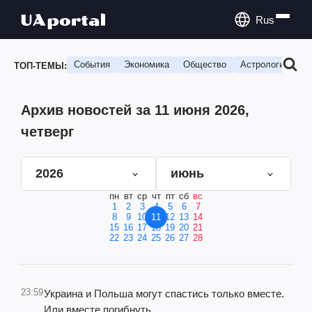
Rus
События
Экономика
Общество
Астрология
П
ТОП-ТЕМЫ:
Архив новостей за 11 июня 2026,
четверг
2026
июнь
пн
вт
ср
чт
пт
сб
вс
1
2
3
4
5
6
7
8
9
10
11
12
13
14
15
16
17
18
19
20
21
22
23
24
25
26
27
28
23:59
Украина и Польша могут спастись только вместе.
Или вместе погибнуть