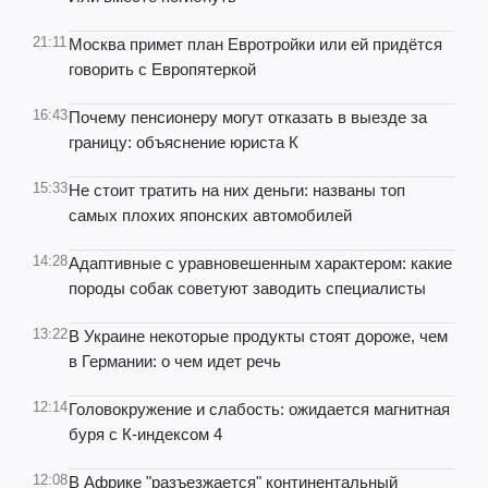
21:11
Москва примет план Евротройки или ей придётся
говорить с Европятеркой
16:43
Почему пенсионеру могут отказать в выезде за
границу: объяснение юриста К
15:33
Не стоит тратить на них деньги: названы топ
самых плохих японских автомобилей
14:28
Адаптивные с уравновешенным характером: какие
породы собак советуют заводить специалисты
13:22
В Украине некоторые продукты стоят дороже, чем
в Германии: о чем идет речь
12:14
Головокружение и слабость: ожидается магнитная
буря с К-индексом 4
12:08
В Африке "разъезжается" континентальный