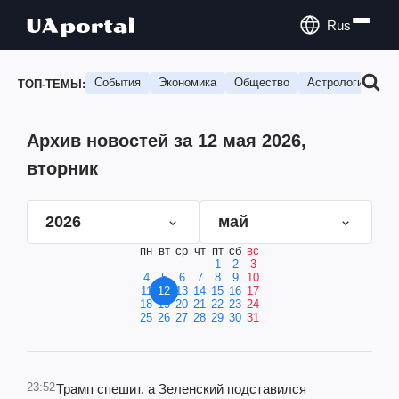
Rus
События
Экономика
Общество
Астрология
П
ТОП-ТЕМЫ:
Архив новостей за 12 мая 2026,
вторник
2026
май
пн
вт
ср
чт
пт
сб
вс
1
2
3
4
5
6
7
8
9
10
11
12
13
14
15
16
17
18
19
20
21
22
23
24
25
26
27
28
29
30
31
23:52
Трамп спешит, а Зеленский подставился