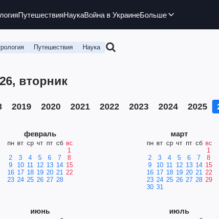
логия
Путешествия
Наука
Война в Украине
Больше
рология
Путешествия
Наука
26, вторник
8
2019
2020
2021
2022
2023
2024
2025
февраль
март
пн
вт
ср
чт
пт
сб
вс
пн
вт
ср
чт
пт
сб
вс
1
1
2
3
4
5
6
7
8
2
3
4
5
6
7
8
9
10
11
12
13
14
15
9
10
11
12
13
14
15
16
17
18
19
20
21
22
16
17
18
19
20
21
22
23
24
25
26
27
28
23
24
25
26
27
28
29
30
31
июнь
июль