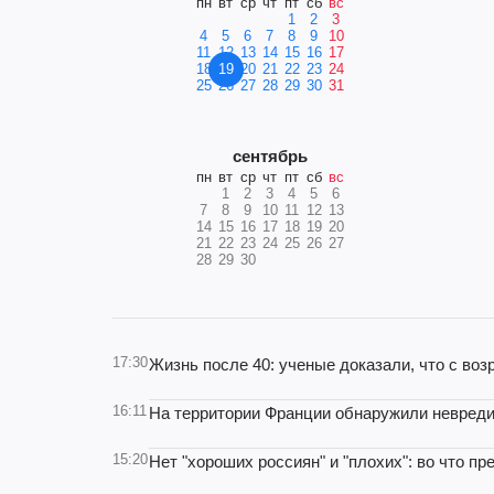
пн
вт
ср
чт
пт
сб
вс
1
2
3
4
5
6
7
8
9
10
11
12
13
14
15
16
17
18
19
20
21
22
23
24
25
26
27
28
29
30
31
сентябрь
пн
вт
ср
чт
пт
сб
вс
1
2
3
4
5
6
7
8
9
10
11
12
13
14
15
16
17
18
19
20
21
22
23
24
25
26
27
28
29
30
17:30
Жизнь после 40: ученые доказали, что с во
16:11
На территории Франции обнаружили невреди
15:20
Нет "хороших россиян" и "плохих": во что п