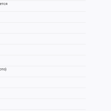
ется
ото)