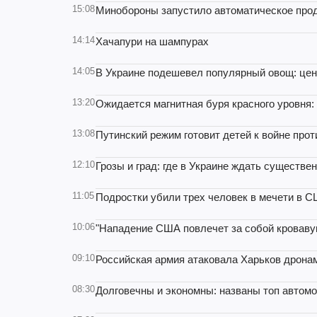
15:08
Минобороны запустило автоматическое продл
14:14
Хачапури на шампурах
14:05
В Украине подешевел популярный овощ: цен
13:20
Ожидается магнитная буря красного уровня: 
13:08
Путинский режим готовит детей к войне про
12:10
Грозы и град: где в Украине ждать существе
11:05
Подростки убили трех человек в мечети в С
10:06
"Нападение США повлечет за собой кроваву
09:10
Российская армия атаковала Харьков дронам
08:30
Долговечны и экономны: названы топ автом