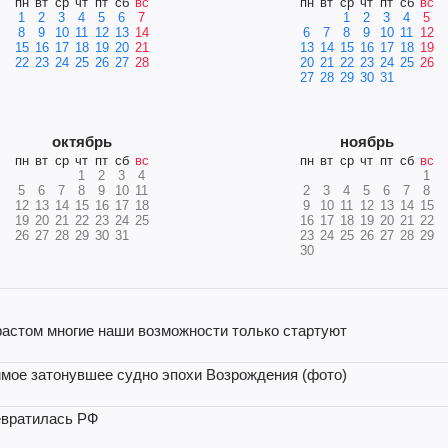
пн
вт
ср
чт
пт
сб
вс
пн
вт
ср
чт
пт
сб
вс
1
2
3
4
5
6
7
1
2
3
4
5
8
9
10
11
12
13
14
6
7
8
9
10
11
12
15
16
17
18
19
20
21
13
14
15
16
17
18
19
22
23
24
25
26
27
28
20
21
22
23
24
25
26
27
28
29
30
31
октябрь
ноябрь
пн
вт
ср
чт
пт
сб
вс
пн
вт
ср
чт
пт
сб
вс
1
2
3
4
1
5
6
7
8
9
10
11
2
3
4
5
6
7
8
12
13
14
15
16
17
18
9
10
11
12
13
14
15
19
20
21
22
23
24
25
16
17
18
19
20
21
22
26
27
28
29
30
31
23
24
25
26
27
28
29
30
зрастом многие наши возможности только стартуют
мое затонувшее судно эпохи Возрождения (фото)
ревратилась РФ