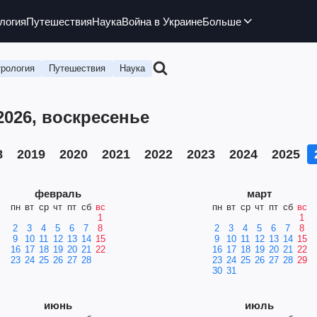
логия
Путешествия
Наука
Война в Украине
Больше
рология
Путешествия
Наука
2026, воскресенье
8
2019
2020
2021
2022
2023
2024
2025
февраль
март
пн
вт
ср
чт
пт
сб
вс
пн
вт
ср
чт
пт
сб
вс
1
1
2
3
4
5
6
7
8
2
3
4
5
6
7
8
9
10
11
12
13
14
15
9
10
11
12
13
14
15
16
17
18
19
20
21
22
16
17
18
19
20
21
22
23
24
25
26
27
28
23
24
25
26
27
28
29
30
31
июнь
июль