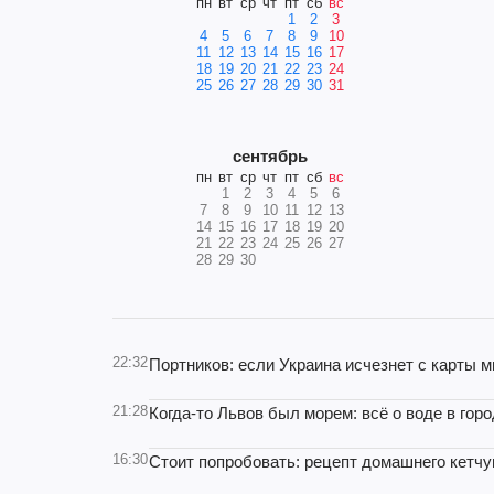
пн
вт
ср
чт
пт
сб
вс
1
2
3
4
5
6
7
8
9
10
11
12
13
14
15
16
17
18
19
20
21
22
23
24
25
26
27
28
29
30
31
сентябрь
пн
вт
ср
чт
пт
сб
вс
1
2
3
4
5
6
7
8
9
10
11
12
13
14
15
16
17
18
19
20
21
22
23
24
25
26
27
28
29
30
22:32
Портников: если Украина исчезнет с карты
21:28
Когда-то Львов был морем: всё о воде в гор
16:30
Стоит попробовать: рецепт домашнего кетчу