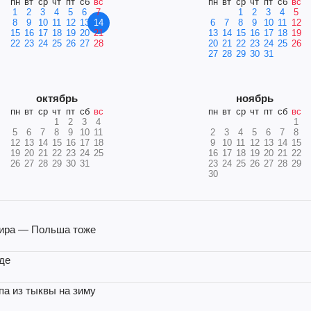
пн
вт
ср
чт
пт
сб
вс
пн
вт
ср
чт
пт
сб
вс
1
2
3
4
5
6
7
1
2
3
4
5
8
9
10
11
12
13
14
6
7
8
9
10
11
12
15
16
17
18
19
20
21
13
14
15
16
17
18
19
22
23
24
25
26
27
28
20
21
22
23
24
25
26
27
28
29
30
31
октябрь
ноябрь
пн
вт
ср
чт
пт
сб
вс
пн
вт
ср
чт
пт
сб
вс
1
2
3
4
1
5
6
7
8
9
10
11
2
3
4
5
6
7
8
12
13
14
15
16
17
18
9
10
11
12
13
14
15
19
20
21
22
23
24
25
16
17
18
19
20
21
22
26
27
28
29
30
31
23
24
25
26
27
28
29
30
 мира — Польша тоже
оде
па из тыквы на зиму