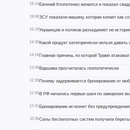
19:14
Евгений Клопотенко женился и показал сва
19:08
ЗСУ показали машину, которая копает как со
15:19
Украинцев и поляков разъединяет не истори
14:30
Какой продукт категорически нельзя давать 
14:16
Главная причина, по которой Трамп атаковал
13:09
Варшава просчиталась геополитически
12:30
Почему задерживается бронирование от моб
12:05
В РФ начались первые шаги по заморозке вк
13:41
Бронирование исчезнет без предупреждения:
10:36
Силы беспилотных систем получили береты