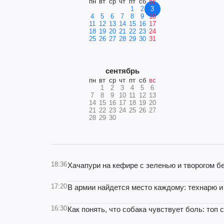
пн
вт
ср
чт
пт
сб
вс
1
2
3
4
5
6
7
8
9
10
11
12
13
14
15
16
17
18
19
20
21
22
23
24
25
26
27
28
29
30
31
сентябрь
пн
вт
ср
чт
пт
сб
вс
1
2
3
4
5
6
7
8
9
10
11
12
13
14
15
16
17
18
19
20
21
22
23
24
25
26
27
28
29
30
18:36
Хачапури на кефире с зеленью и творогом бе
17:20
В армии найдется место каждому: технарю 
16:30
Как понять, что собака чувствует боль: топ