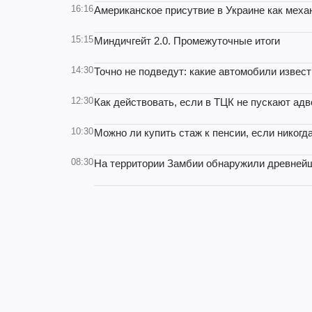
16:16
Американское присутвие в Украине как меха
15:15
Миндичгейт 2.0. Промежуточные итоги
14:30
Точно не подведут: какие автомобили извес
12:30
Как действовать, если в ТЦК не пускают адв
10:30
Можно ли купить стаж к пенсии, если никогд
08:30
На территории Замбии обнаружили древнейш