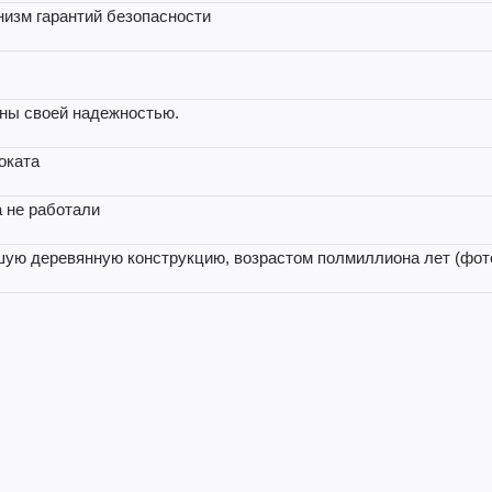
низм гарантий безопасности
тны своей надежностью.
оката
а не работали
ую деревянную конструкцию, возрастом полмиллиона лет (фот