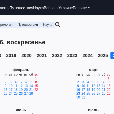
логия
Путешествия
Наука
Война в Украине
Больше
рология
Путешествия
Наука
6, воскресенье
8
2019
2020
2021
2022
2023
2024
2025
февраль
март
пн
вт
ср
чт
пт
сб
вс
пн
вт
ср
чт
пт
сб
вс
1
1
2
3
4
5
6
7
8
2
3
4
5
6
7
8
9
10
11
12
13
14
15
9
10
11
12
13
14
15
16
17
18
19
20
21
22
16
17
18
19
20
21
22
23
24
25
26
27
28
23
24
25
26
27
28
29
30
31
июнь
июль