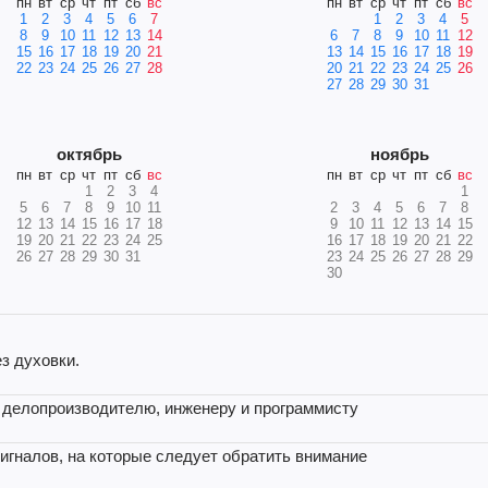
пн
вт
ср
чт
пт
сб
вс
пн
вт
ср
чт
пт
сб
вс
1
2
3
4
5
6
7
1
2
3
4
5
8
9
10
11
12
13
14
6
7
8
9
10
11
12
15
16
17
18
19
20
21
13
14
15
16
17
18
19
22
23
24
25
26
27
28
20
21
22
23
24
25
26
27
28
29
30
31
октябрь
ноябрь
пн
вт
ср
чт
пт
сб
вс
пн
вт
ср
чт
пт
сб
вс
1
2
3
4
1
5
6
7
8
9
10
11
2
3
4
5
6
7
8
12
13
14
15
16
17
18
9
10
11
12
13
14
15
19
20
21
22
23
24
25
16
17
18
19
20
21
22
26
27
28
29
30
31
23
24
25
26
27
28
29
30
з духовки.
и делопроизводителю, инженеру и программисту
 сигналов, на которые следует обратить внимание