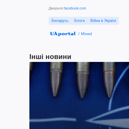
Джерело:
facebook.com
Беларусь
Блоги
Війна в Україні
Mixed
Інші новини