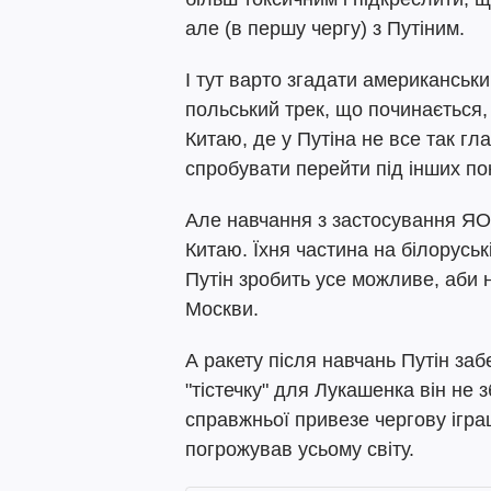
але (в першу чергу) з Путіним.
І тут варто згадати американськ
польський трек, що починається
Китаю, де у Путіна не все так гл
спробувати перейти під інших по
Але навчання з застосування ЯО
Китаю. Їхня частина на білоруськ
Путін зробить усе можливе, аби 
Москви.
А ракету після навчань Путін за
"тістечку" для Лукашенка він не 
справжньої привезе чергову іграш
погрожував усьому світу.