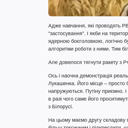
Адже навчання, які проводять Р
"застосування". І якби на терито
ядерною боєголовкою, логічно б
алгоритми роботи з ними. Тим бі
Але довелося тягнути ракету з Р
Ось і наочна демонстрація реал
Лукашенка. Його місце – просто 
напружуються. Путіну приємно. І 
в разі чого саме його проситиму
з Білорусі.
На цьому маємо другу складову 
більш токсичним і підкреслити, щ