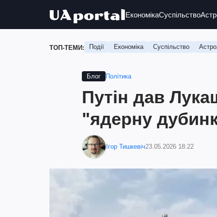
Економіка
Суспільство
Астр
Події
Економіка
Суспільство
Астро
ТОП-ТЕМИ:
Політика
Блог
Путін дав Лука
"ядерну дубин
Ігор Тишкевіч
23.05.2026 18:22