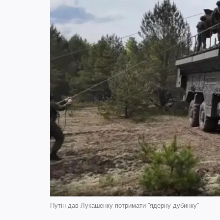
Путін дав Лукашенку потримати ''ядерну дубинку''