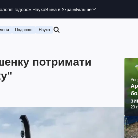
ологія
Подорожі
Наука
Війна в Україні
Більше
логія
Подорожі
Наука
шенку потримати
ку"
Рец
Ар
бо
зи
23 
Соц