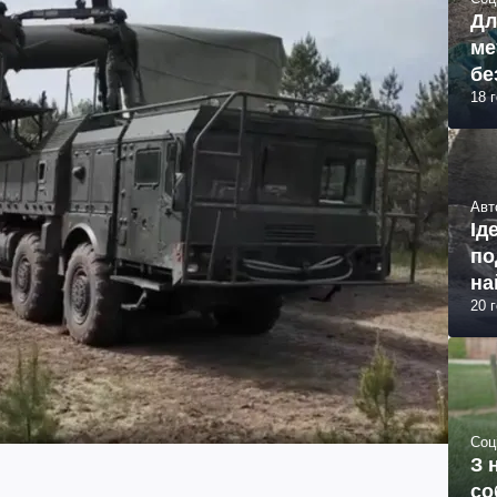
Дл
ме
бе
18 
Авт
Ід
по
на
20 
Соц
З 
со