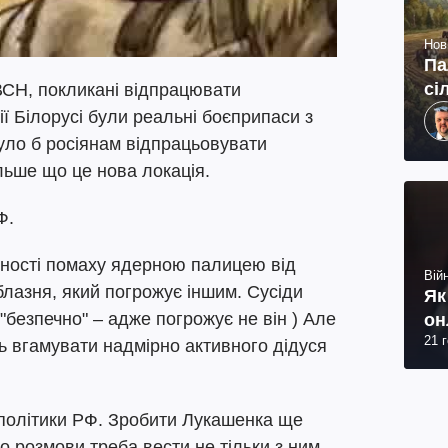
Нов
Па
сі
ВСН, покликані відпрацювати
рії Білорусі були реальні боєприпаси з
уло б росіянам відпрацьовувати
льше що це нова локація.
Ф.
ьності помаху ядерною палицею від
Війн
блазня, який погрожує іншим. Сусіди
Як
"безпечно" – адже погрожує не він ) Але
он
21 
ть вгамувати надмірно активного дідуся
політики РФ. Зробити Лукашенка ще
о розмови треба вести не тільки з ним,