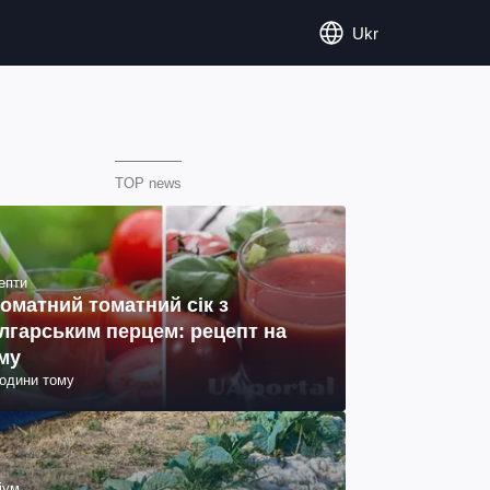
Ukr
TOP news
епти
оматний томатний сік з
лгарським перцем: рецепт на
му
години тому
іум