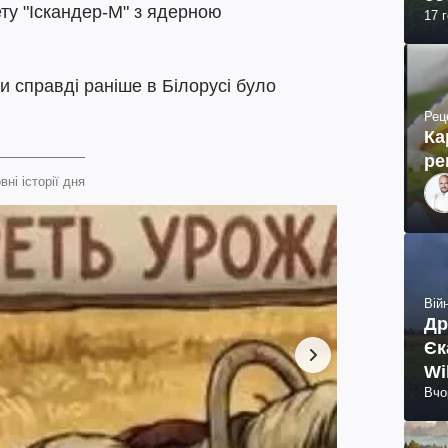
ету "Іскандер-М" з ядерною
17 
чи справді раніше в Білорусі було
Рец
Ка
ре
вні історії дня
Війн
Др
Єк
Wi
Вчо