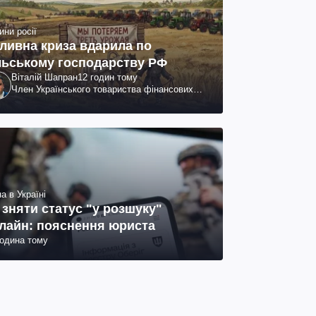
ини росії
ливна криза вдарила по
льському господарству РФ
Віталій Шапран
12 годин тому
Член Українського товариства фінансових
аналітиків
а в Україні
 зняти статус "у розшуку"
лайн: пояснення юриста
година тому