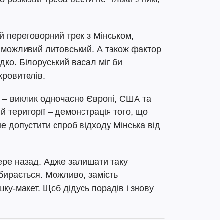
ий переговорний трек з Мінськом,
, можливий литовський. А також фактор
адко. Білоруський васал міг би
кровителів.
 – виклик одночасно Європі, США та
ій території – демонстрація того, що
не допустити спроб відходу Мінська від
бере назад. Адже залишати таку
збирається. Можливо, замість
ку-макет. Щоб дідусь порадів і знову