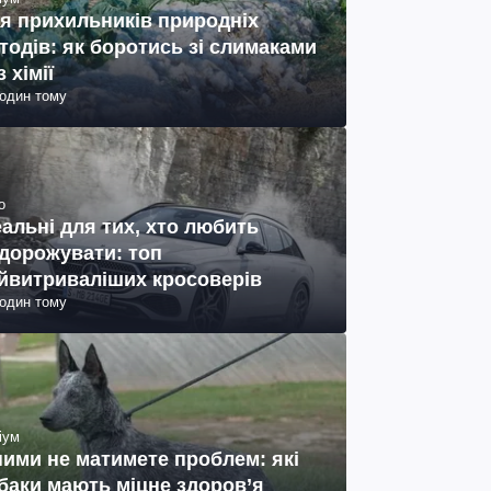
я прихильників природніх
тодів: як боротись зі слимаками
з хімії
годин тому
о
еальні для тих, хто любить
дорожувати: топ
йвитриваліших кросоверів
годин тому
іум
ними не матимете проблем: які
баки мають міцне здоров’я