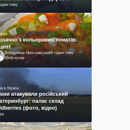
годин тому
епти
рпаччо з кольорових томатів:
цепт
Володимир Ярославський
9 годин тому
Шеф-кухар
а в Україні
они атакували російський
атеринбург: палає склад
ldberries (фото, відео)
ра