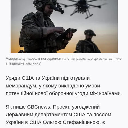
Американці нарешті погодилися на співпрацю: що це означає і яке
є підводне каміння?
Уряди США та України підготували
меморандум, у якому викладено умови
потенційної нової оборонної угоди між країнами.
Як пише CBCnews, Проект, узгоджений
Державним департаментом США та послом
України в США Ольгою Стефанішиною, є