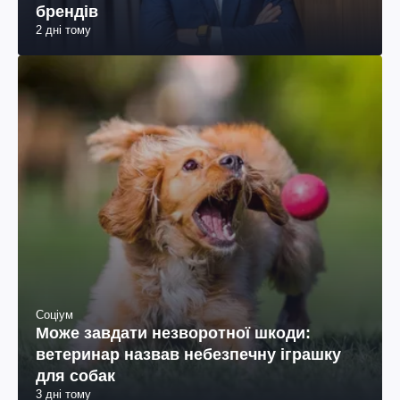
брендів
2 дні тому
Соціум
Може завдати незворотної шкоди:
ветеринар назвав небезпечну іграшку
для собак
3 дні тому