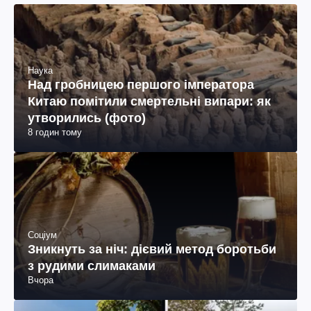
Наука
Над гробницею першого імператора
Китаю помітили смертельні випари: як
утворились (фото)
8 годин тому
Соціум
Зникнуть за ніч: дієвий метод боротьби
з рудими слимаками
Вчора