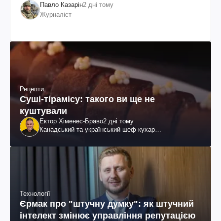
Павло Казарін
2 дні тому
Журналіст
Рецепти
Суші-тірамісу: такого ви ще не
куштували
Ектор Хіменес-Браво
2 дні тому
Канадський та український шеф-кухар
колумбійського походження, бізнесмен, телеведучий
Технології
Єрмак про "штучну думку": як штучний
інтелект змінює управління репутацією