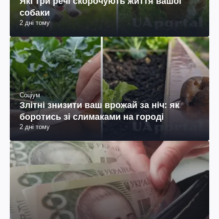
Які три речі скорочують життя вашої
собаки
2 дні тому
Соціум
Злітні знизити ваш врожай за ніч: як
боротись зі слимаками на городі
2 дні тому