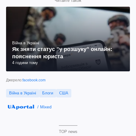
Читайте також
Війна в Україні
Як зняти статус "у розшуку" онлайн:
пояснення юриста
4 години тому
Джерело:
facebook.com
Війна в Україні
Блоги
США
Mixed
TOP news