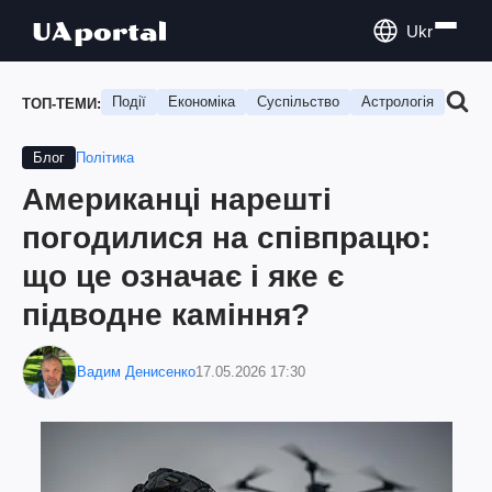
Ukr
Події
Економіка
Суспільство
Астрологія
Подо
ТОП-ТЕМИ:
Політика
Блог
Американці нарешті
погодилися на співпрацю:
що це означає і яке є
підводне каміння?
Вадим Денисенко
17.05.2026 17:30