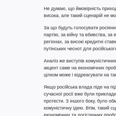
Не думаю, що ймовірність прихо
висока, але такий сценарій не м
За що будуть голосувати росіяни 
партію, за війну та вбивства, за
регіонах, за високі кредитні ст
путінських чеснот для російсько
Аналіз же виступів комуністичних
акцент саме на економічних проб
цілком може і відреагувати на т
Якщо російська влада піде на підр
сучасної росії вже були приклад
протести. З іншого боку, було об
комуністичну ідею. Втім, такий 
економічних та логістичних проб