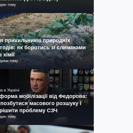
один тому
іум
я прихильників природніх
тодів: як боротись зі слимаками
з хімії
одини тому
а в Україні
форма мобілізації від Федорова:
 позбутися масового розшуку і
рішити проблему СЗЧ
один тому