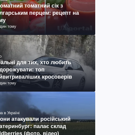
оматний томатний сік з
лгарським перцем: рецепт на
му
один тому
о
еальні для тих, хто любить
дорожувати: топ
йвитриваліших кросоверів
один тому
а в Україні
они атакували російський
атеринбург: палає склад
ldberries (фото, відео)