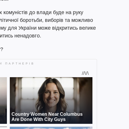
х комуністів до влади буде на руку
олітичної боротьби, виборів та можливо
му для України може відкритись велике
итись ненадовго.
у?