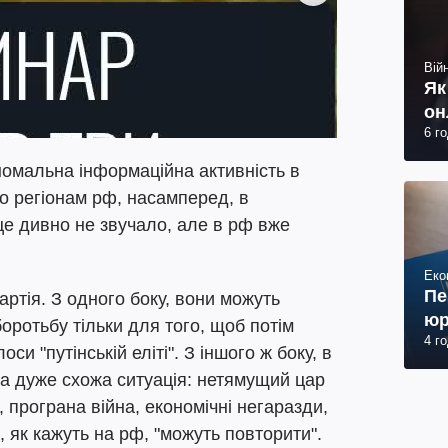
Війн
Як
он
6 г
номальна інформаційна активність в
о регіонам рф, насамперед, в
 це дивно не звучало, але в рф вже
Еко
Пе
ртія. З одного боку, вони можуть
юр
оротьбу тільки для того, щоб потім
4 г
си "путінській еліті". З іншого ж боку, в
ула дуже схожа ситуація: нетямущий цар
програна війна, економічні негаразди,
ж, як кажуть на рф, "можуть повторити".