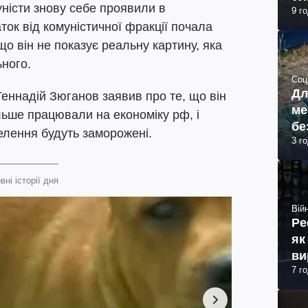
уністи знову себе проявили в
9 г
ток від комуністичної фракції почала
що він не показує реальну картину, яка
ьного.
Соц
Дл
Геннадій Зюганов заявив про те, що він
ме
ільше працювали на економіку рф, і
бе
елення будуть заморожені.
3 г
вні історії дня
Війн
Ре
як
ви
7 г