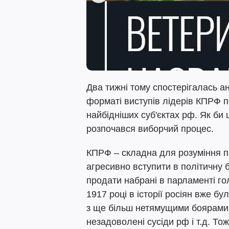
Два тижні тому спостерігалась а
форматі виступів лідерів КПРФ п
найбідніших суб'єктах рф. Як би
розпочався виборчий процес.
КПРФ – складна для розуміння па
агресивно вступити в політичну б
продати набрані в парламенті голо
1917 році в історії росіян вже б
з ще більш нетямущими боярами, 
незадоволені сусіди рф і т.д. То