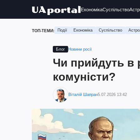
Економіка
Суспільство
Астр
Події
Економіка
Суспільство
Астро
ТОП-ТЕМИ:
Новини росії
Блог
Чи прийдуть в
комуністи?
Віталій Шапран
5.07.2026 13:42