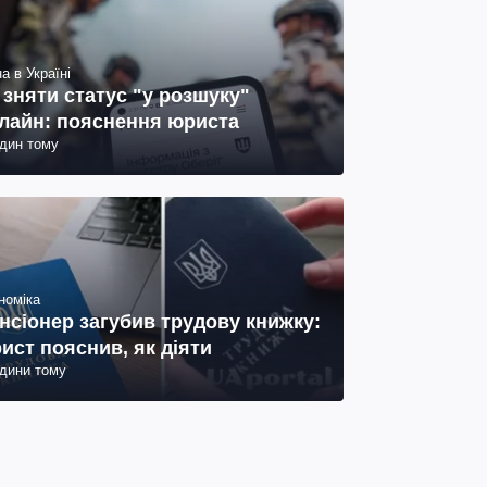
а в Україні
 зняти статус "у розшуку"
лайн: пояснення юриста
один тому
номіка
нсіонер загубив трудову книжку:
ист пояснив, як діяти
одини тому