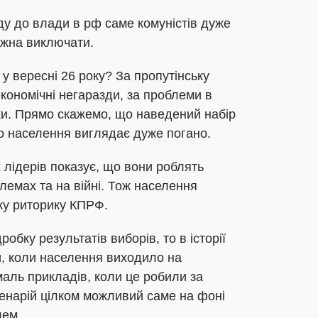
ду до влади в рф саме комуністів дуже
ожна виключати.
у вересні 26 року? За пропутінську
 економічні негаразди, за проблеми в
авки. Прямо скажемо, що наведений набір
го населення виглядає дуже погано.
 лідерів показує, що вони роблять
лемах та на війні. Тож населення
аку риторику КПРФ.
обку результатів виборів, то в історії
и, коли населення виходило на
маль прикладів, коли це робили за
сценарій цілком можливий саме на фоні
лем.