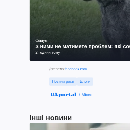
Соціум
З ними не матимете проблем: які с
2 години тому
Джерело:
facebook.com
Новини росії
Блоги
Mixed
Інші новини