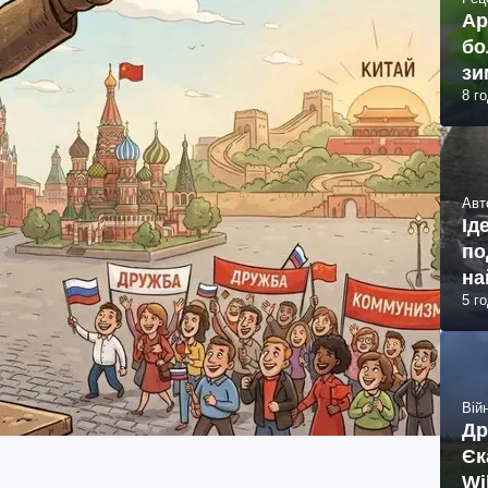
Ар
бо
зи
8 г
Авт
Ід
по
на
5 г
Війн
Др
Єк
Wi