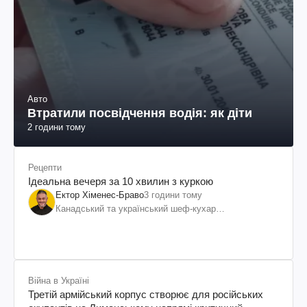
Авто
Втратили посвідчення водія: як діти
2 години тому
Рецепти
Ідеальна вечеря за 10 хвилин з куркою
Ектор Хіменес-Браво
3 години тому
Канадський та український шеф-кухар
колумбійського походження, бізнесмен, телеведучий
Війна в Україні
Третій армійський корпус створює для російських