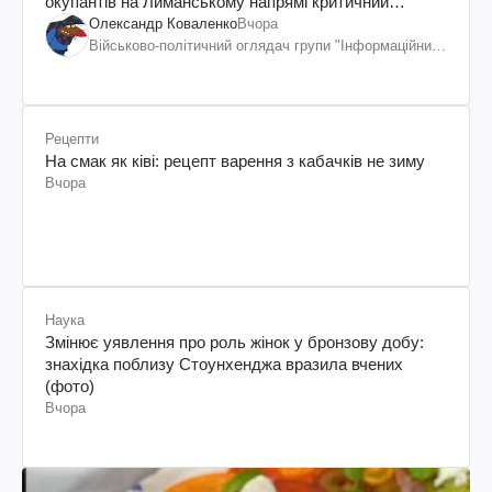
окупантів на Лиманському напрямі критичний
дискомфорт: як це вдалося
Олександр Коваленко
Вчора
Військово-політичний оглядач групи "Інформаційний
спротив"
Рецепти
На смак як ківі: рецепт варення з кабачків не зиму
Вчора
Наука
Змінює уявлення про роль жінок у бронзову добу:
знахідка поблизу Стоунхенджа вразила вчених
(фото)
Вчора