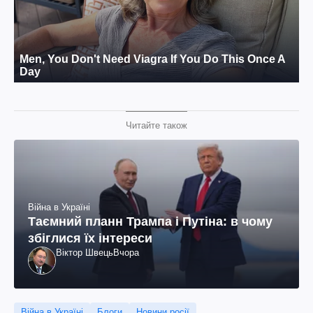
Читайте також
Війна в Україні
Таємний планн Трампа і Путіна: в чому
збіглися їх інтереси
Віктор Швець
Вчора
Війна в Україні
Блоги
Новини росії