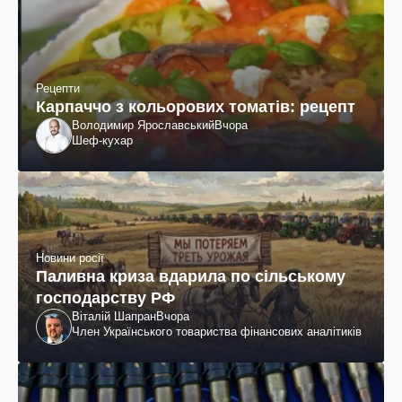
Рецепти
Карпаччо з кольорових томатів: рецепт
Володимир Ярославський
Вчора
Шеф-кухар
Новини росії
Паливна криза вдарила по сільському
господарству РФ
Віталій Шапран
Вчора
Член Українського товариства фінансових аналітиків