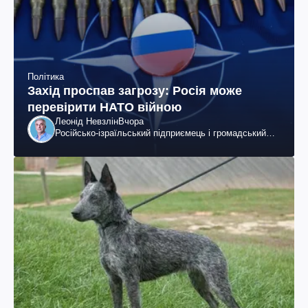
Політика
Захід проспав загрозу: Росія може
перевірити НАТО війною
Леонід Невзлін
Вчора
Російсько-ізраїльський підприємець і громадський
діяч, колишній віцепрезидент "ЮКОСа"