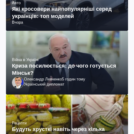
Авто
Які кросовери найпопулярніші серед
українців: топ моделей
Вчора
Війна в Україні
Криза посилюється: до чого готується
Мінськ?
Олександр Левченко
5 годин тому
Український дипломат
Рецепти
Будуть хрусткі навіть через кілька