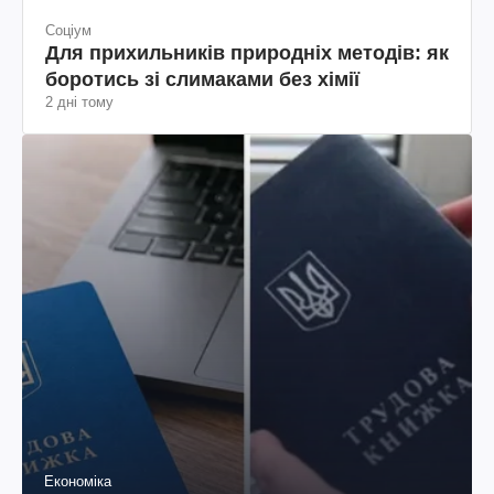
Соціум
Для прихильників природніх методів: як
боротись зі слимаками без хімії
2 дні тому
Економіка