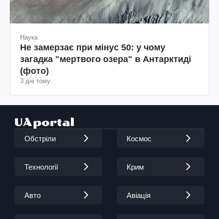
Наука
Не замерзає при мінус 50: у чому
загадка "мертвого озера" в Антарктиді
(фото)
3 дні тому
Обстріли
Космос
Технології
Крим
Авто
Авіація