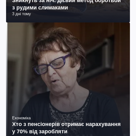
Зникнуть за ніч: дієвий метод боротьби
з рудими слимаками
3 дні тому
Економіка
Хто з пенсіонерів отримає нарахування
у 70% від заробляти