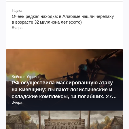
Наука
Очень редкая находка: в Алабаме нашли черепаху
в возрасте 32 миллиона лет (фото)
Вчера
Война в Украине
РФ осуществила массированную атаку
на Киевщину: пылают логистические и
складские комплексы, 14 погибших, 27
Вчера
раненых (фото, видео)