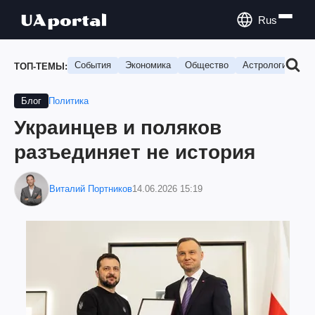
Rus
События
Экономика
Общество
Астрология
П
ТОП-ТЕМЫ:
Политика
Блог
Украинцев и поляков
разъединяет не история
Виталий Портников
14.06.2026 15:19