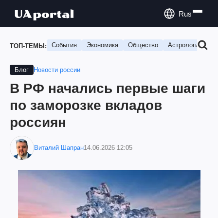
Rus
События
Экономика
Общество
Астрология
П
ТОП-ТЕМЫ:
Новости россии
Блог
В РФ начались первые шаги
по заморозке вкладов
россиян
Виталий Шапран
14.06.2026 12:05