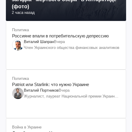
(фото)
2 часа назад
Политика
Россияне впали в потребительскую депрессию
Виталий Шапран
Вчера
Член Украинского общества финансовых аналитиков
Политика
Patriot или Starlink: что нужно Украине
Виталий Портников
Вчера
Журналист, лауреат Национальной премии Украины
им. Шевченко
Война в Украине