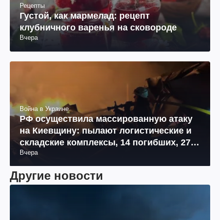
Рецепты
Густой, как мармелад: рецепт
клубничного варенья на сковороде
Вчера
Война в Украине
РФ осуществила массированную атаку
на Киевщину: пылают логистические и
складские комплексы, 14 погибших, 27
Вчера
раненых (фото, видео)
Другие новости