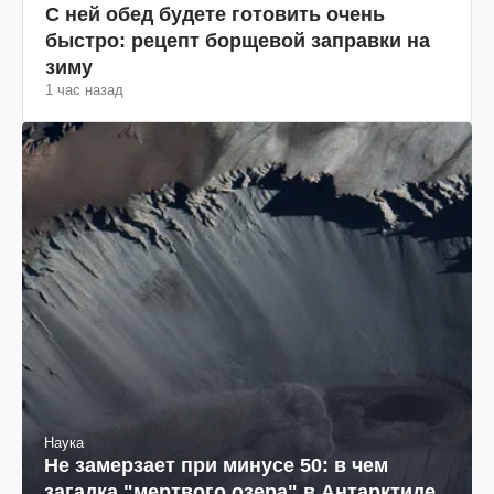
С ней обед будете готовить очень
быстро: рецепт борщевой заправки на
зиму
1 час назад
Наука
Не замерзает при минусе 50: в чем
загадка "мертвого озера" в Антарктиде