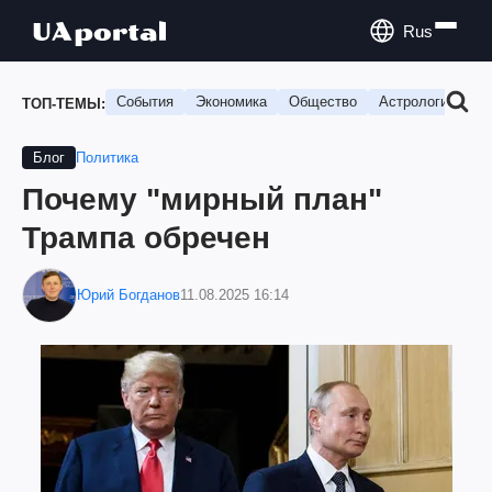
Rus
События
Экономика
Общество
Астрология
П
ТОП-ТЕМЫ:
Политика
Блог
Почему "мирный план"
Трампа обречен
Юрий Богданов
11.08.2025 16:14