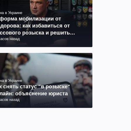
на в Украине
форма мобилизации от
дорова: как избавиться от
ссового розыска и решить
часов назад
облему СОЧ
на в Украине
к снять статус "в розыске"
лайн: объяснение юриста
часов назад