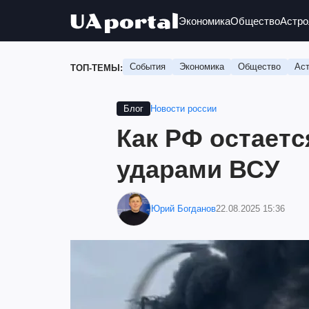
Экономика
Общество
Астро
События
Экономика
Общество
Аст
ТОП-ТЕМЫ:
Новости россии
Блог
Как РФ остаетс
ударами ВСУ
Юрий Богданов
22.08.2025 15:36