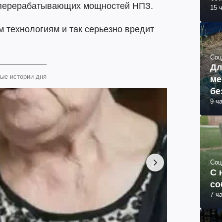
% перерабатывающих мощностей НПЗ.
15 
 технологиям и так серьезно вредит
Соц
Дл
ые истории дня
ме
бе
9 ч
Соц
С 
со
7 ч