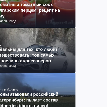
оматный томатный сок с
лгарским перцем: рецепт на
му
часов назад
о
еальны для тех, кто любит
тешествовать: топ самых
носливых кроссоверов
часов назад
на в Украине
оны атаковали российский
атеринбург: пылает состав
ldberries (фото, видео)