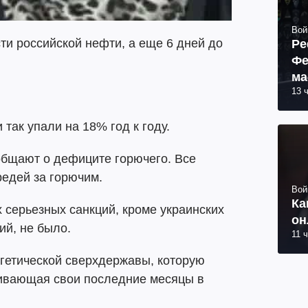
Вой
ти российской нефти, а еще 6 дней до
Ре
Фе
ма
13 
пр
так упали на 18% год к году.
общают о дефиците горючего. Все
едей за горючим.
Вой
Ка
х серьезных санкций, кроме украинских
он
ий, не было.
11 
ргетической сверхдержавы, которую
живающая свои последние месяцы в