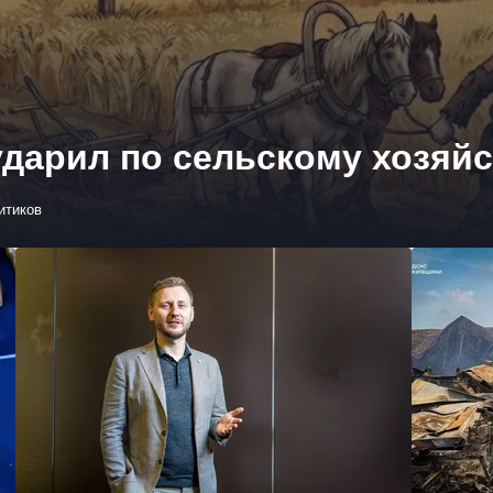
дарил по сельскому хозяй
итиков