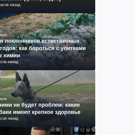
часов назад
иум
я поклонников естественных
тодов: как бороться с улитками
з химии
асов назад
иум
ними не будет проблем: какие
баки имеют крепкое здоровье
асов назад