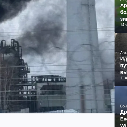
Ар
бо
зи
14 
Авт
Ид
пу
вы
11 
Вой
Др
Ек
Wi