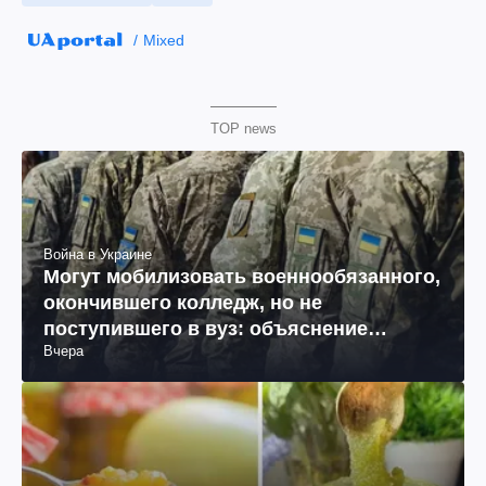
Mixed
TOP news
Война в Украине
Могут мобилизовать военнообязанного,
окончившего колледж, но не
поступившего в вуз: объяснение
Вчера
юриста