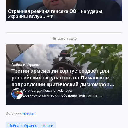
Читайте также
Война в Украине
Третий армейский корпус создает для
российских оккупантов на Лиманском
направлении критический дискомфорт:
Александр Коваленко
Вчера
как это удалось
Военно-политический обозреватель группы
"Информационное сопротивление"
Источник:
Telegram
Война в Украине
Блоги