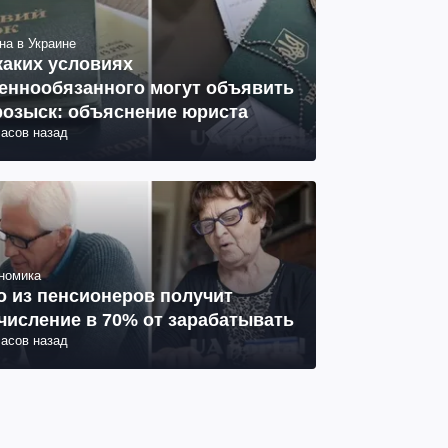
на в Украине
каких условиях
еннообязанного могут объявить
розыск: объяснение юриста
часов назад
номика
о из пенсионеров получит
числение в 70% от зарабатывать
часов назад