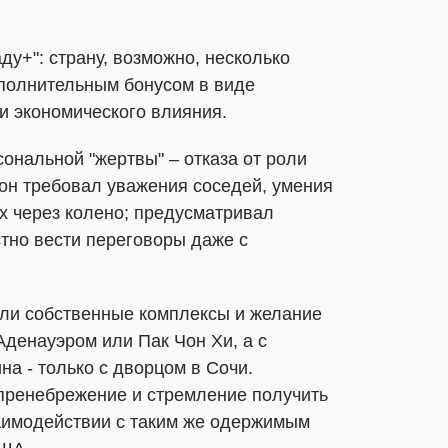
ду+": страну, возможно, несколько
ополнительным бонусом в виде
и экономического влияния.
сональной "жертвы" – отказа от роли
 он требовал уважения соседей, умения
ех через колено; предусматривал
стно вести переговоры даже с
или собственные комплексы и желание
Аденауэром или Пак Чон Хи, а с
на - только с дворцом в Сочи.
 пренебрежение и стремление получить
заимодействии с таким же одержимым