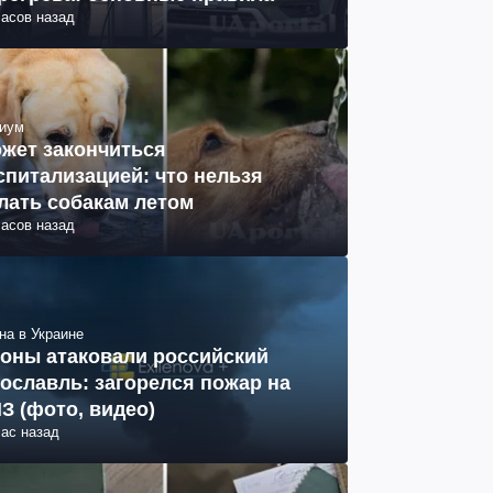
часов назад
иум
жет закончиться
спитализацией: что нельзя
лать собакам летом
часов назад
на в Украине
оны атаковали российский
ославль: загорелся пожар на
З (фото, видео)
час назад