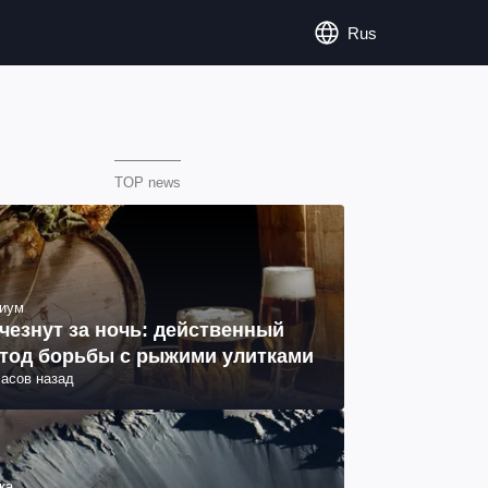
Rus
TOP news
иум
чезнут за ночь: действенный
тод борьбы с рыжими улитками
часов назад
ка