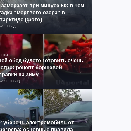
 замерзает при минусе 50: в чем
гадка "мертвого озера" в
тарктиде (фото)
час назад
епты
ней обед будете готовить очень
стро: рецепт борщевой
правки на зиму
часов назад
о
к уберечь электромобиль от
регрева: основные правила