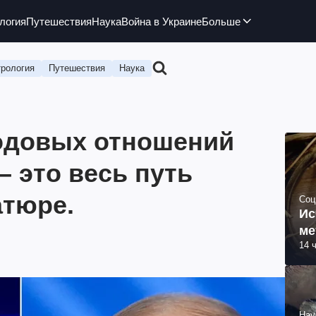
логия
Путешествия
Наука
Война в Украине
Больше
рология
Путешествия
Наука
одовых отношений
– это весь путь
атюре.
Соц
Ис
ме
14 
Нау