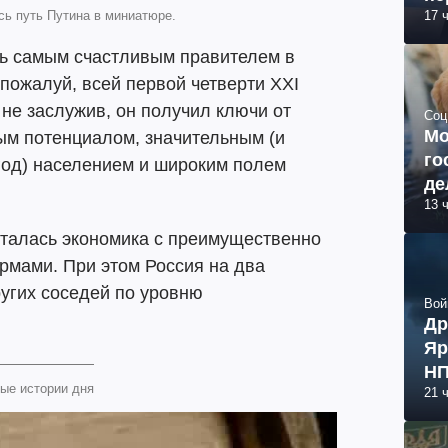
есь путь Путина в миниатюре.
17 
ать самым счастливым правителем в
, пожалуй, всей первой четверти XXI
 не заслужив, он получил ключи от
Соц
Мо
ым потенциалом, значительным (и
го
год) населением и широким полем
де
13 
сталась экономика с преимущественно
мами. При этом Россия на два
угих соседей по уровню
Вой
Др
Яр
НП
ые истории дня
21 