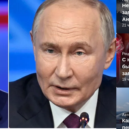
Не
за
Ан
21 
Рец
С 
бы
за
19 
Авт
Ка
пе