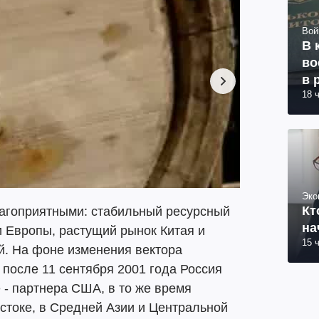
Вой
В 
во
в 
18 
Эко
Кт
агоприятными: стабильный ресурсный
на
и Европы, растущий рынок Китая и
15 
й. На фоне изменения вектора
после 11 сентября 2001 года Россия
- партнера США, в то же время
стоке, в Средней Азии и Центральной