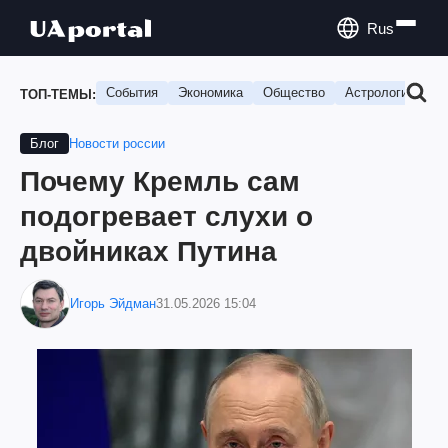
Rus
События
Экономика
Общество
Астрология
П
ТОП-ТЕМЫ:
Новости россии
Блог
Почему Кремль сам
подогревает слухи о
двойниках Путина
Игорь Эйдман
31.05.2026 15:04