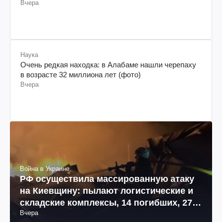
Вчера
Наука
Очень редкая находка: в Алабаме нашли черепаху
в возрасте 32 миллиона лет (фото)
Вчера
Война в Украине
РФ осуществила массированную атаку
на Киевщину: пылают логистические и
складские комплексы, 14 погибших, 27
Вчера
раненых (фото, видео)