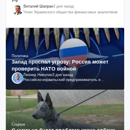
РФ
Виталий Шапран
3 дня назад
Член Украинского общества финансовых аналитиков
Политика
Запад проспал угрозу: Россия может
проверить НАТО войной
Леонид Невзлин
3 дня назад
Российско-израильский предприниматель и
общественный деятель, бывший вице-президент
"ЮКОСа"
Социум