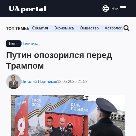
Rus
События
Экономика
Общество
Астрология
П
ТОП-ТЕМЫ:
Политика
Блог
Путин опозорился перед
Трампом
Виталий Портников
12.05.2026 21:52