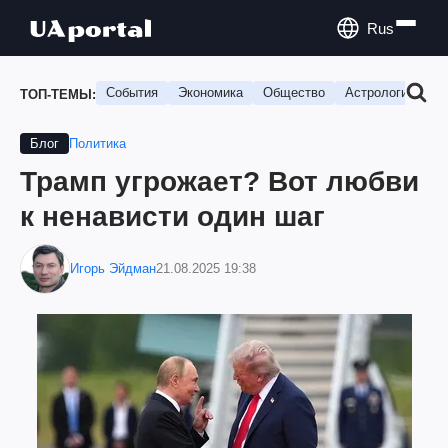
Rus
События
Экономика
Общество
Астрология
П
ТОП-ТЕМЫ:
Политика
Блог
Трамп угрожает? Вот любви
к ненависти один шаг
Игорь Эйдман
21.08.2025 19:38