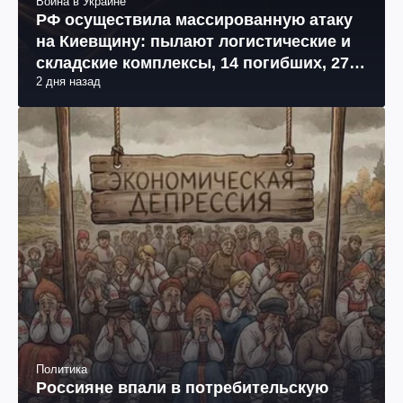
Война в Украине
РФ осуществила массированную атаку
на Киевщину: пылают логистические и
складские комплексы, 14 погибших, 27
2 дня назад
раненых (фото, видео)
Политика
Россияне впали в потребительскую