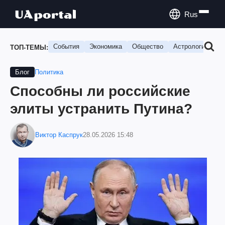
Rus
События
Экономика
Общество
Астрология
П
ТОП-ТЕМЫ:
Политика
Блог
Способны ли российские
элиты устранить Путина?
Виктор Каспрук
28.05.2026 15:48