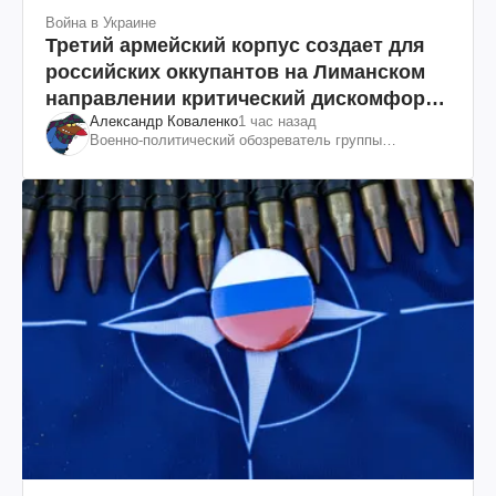
Война в Украине
Третий армейский корпус создает для
российских оккупантов на Лиманском
направлении критический дискомфорт:
Александр Коваленко
1 час назад
как это удалось
Военно-политический обозреватель группы
"Информационное сопротивление"