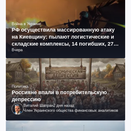
Война в Украине
РФ осуществила массированную атаку
на Киевщину: пылают логистические и
складские комплексы, 14 погибших, 27
Вчера
раненых (фото, видео)
Политика
Россияне впали в потребительскую
депрессию
Виталий Шапран
2 дня назад
Член Украинского общества финансовых аналитиков