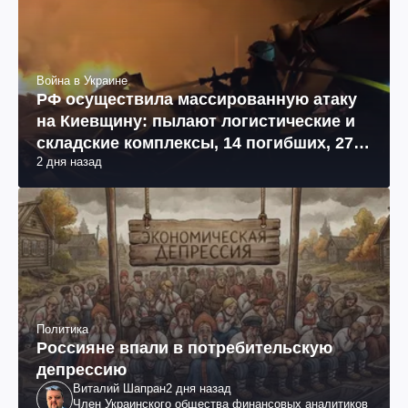
Война в Украине
РФ осуществила массированную атаку
на Киевщину: пылают логистические и
складские комплексы, 14 погибших, 27
2 дня назад
раненых (фото, видео)
Политика
Россияне впали в потребительскую
депрессию
Виталий Шапран
2 дня назад
Член Украинского общества финансовых аналитиков