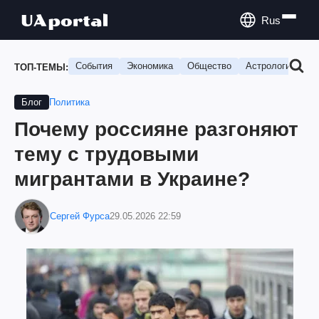
Rus
События
Экономика
Общество
Астрология
П
ТОП-ТЕМЫ:
Политика
Блог
Почему россияне разгоняют
тему с трудовыми
мигрантами в Украине?
Сергей Фурса
29.05.2026 22:59