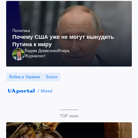
Политика
Почему США уже не могут вынудить
Путина к миру
Вадим Денисенко
Вчера
Журналист
Война в Украине
Блоги
Mixed
TOP news