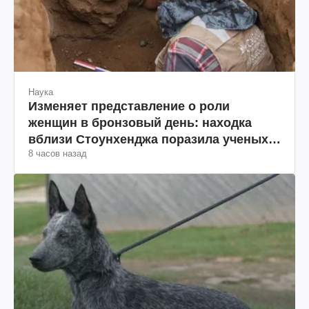
Наука
Изменяет представление о роли
женщин в бронзовый день: находка
вблизи Стоунхенджа поразила ученых
8 часов назад
(фото)