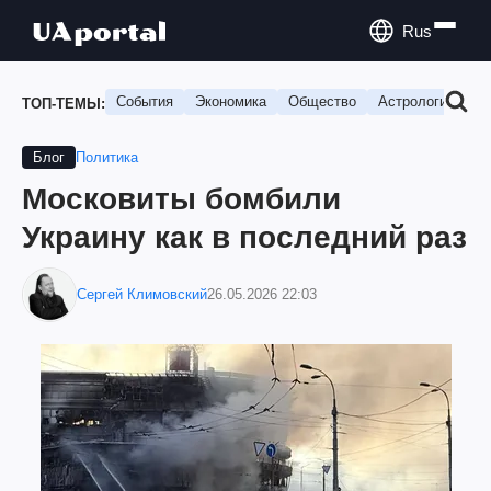
Rus
События
Экономика
Общество
Астрология
П
ТОП-ТЕМЫ:
Политика
Блог
Московиты бомбили
Украину как в последний раз
Сергей Климовский
26.05.2026 22:03