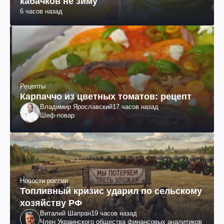
кабачков не зиму
6 часов назад
Рецепты
Карпаччо из цветных томатов: рецепт
Владимир Ярославский
17 часов назад
Шеф-повар
Новости россии
Топливный кризис ударил по сельскому
хозяйству РФ
Виталий Шапран
19 часов назад
Член Украинского общества финансовых аналитиков