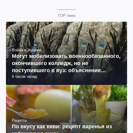
TOP news
Война в Украине
Могут мобилизовать военнообязанного,
окончившего колледж, но не
поступившего в вуз: объяснение
6 часов назад
юриста
Рецепты
По вкусу как киви: рецепт варенья из