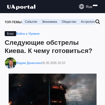
Rus
События
Экономика
Общество
Астрология
П
ТОП-ТЕМЫ:
Война в Украине
Блог
Следующие обстрелы
Киева. К чему готовиться?
Вадим Денисенко
26.05.2026 20:53