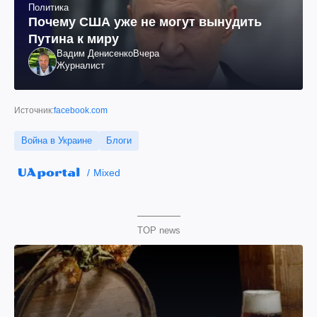
Политика
Почему США уже не могут вынудить
Путина к миру
Вадим Денисенко
Вчера
Журналист
Источник:
facebook.com
Война в Украине
Блоги
Mixed
TOP news