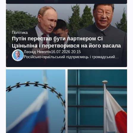
Політика
Путін перестав бути партнером Сі
Цзіньпіна і перетворився на його васала
Леонід Невзлін
16.07.2026 20:15
Російсько-ізраїльський підприємець і громадський
діяч, колишній віцепрезидент "ЮКОСа"