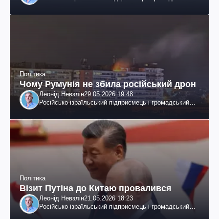
діяч, колишній віцепрезидент "ЮКОСа"
Політика
Чому Румунія не збила російський дрон
Леонід Невзлін
29.05.2026 19:48
Російсько-ізраїльський підприємець і громадський
діяч, колишній віцепрезидент "ЮКОСа"
Політика
Візит Путіна до Китаю провалився
Леонід Невзлін
21.05.2026 18:23
Російсько-ізраїльський підприємець і громадський
діяч, колишній віцепрезидент "ЮКОСа"