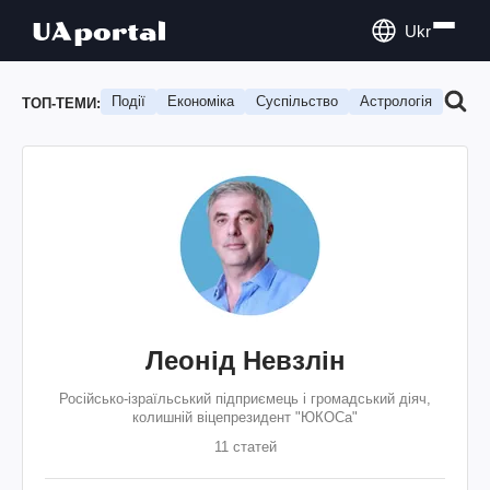
Ukr
Події
Економіка
Суспільство
Астрологія
Подо
ТОП-ТЕМИ:
Леонід Невзлін
Російсько-ізраїльський підприємець і громадський діяч,
колишній віцепрезидент "ЮКОСа"
11 статей