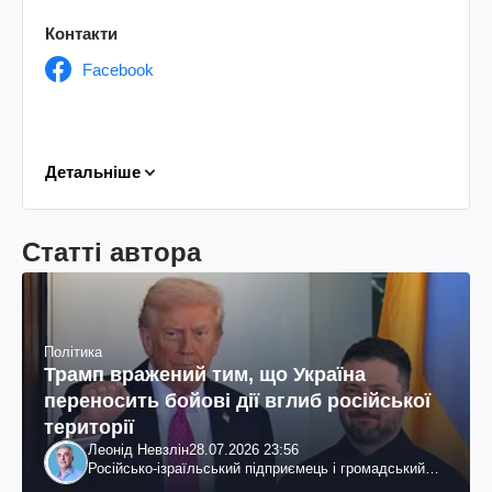
Контакти
Facebook
Детальніше
Статті автора
Політика
Трамп вражений тим, що Україна
переносить бойові дії вглиб російської
території
Леонід Невзлін
28.07.2026 23:56
Російсько-ізраїльський підприємець і громадський
діяч, колишній віцепрезидент "ЮКОСа"