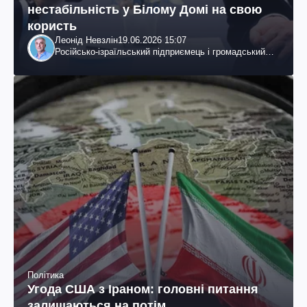
нестабільність у Білому Домі на свою
користь
Леонід Невзлін
19.06.2026 15:07
Російсько-ізраїльський підприємець і громадський
діяч, колишній віцепрезидент "ЮКОСа"
Політика
Угода США з Іраном: головні питання
залишаються на потім