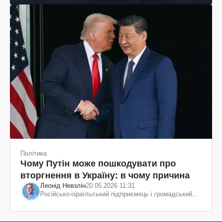
Політика
Чому Путін може пошкодувати про
вторгнення в Україну: в чому причина
Леонід Невзлін
20.05.2026 11:31
Російсько-ізраїльський підприємець і громадський
діяч, колишній віцепрезидент "ЮКОСа"