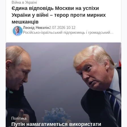
Війна в Україні
Єдина відповідь Москви на успіхи
України у війні – терор проти мирних
мешканців
Леонід Невзлін
2.07.2026 10:12
Російсько-ізраїльський підприємець і громадський
діяч, колишній віцепрезидент "ЮКОСа"
Політика
Путін намагатиметься використати