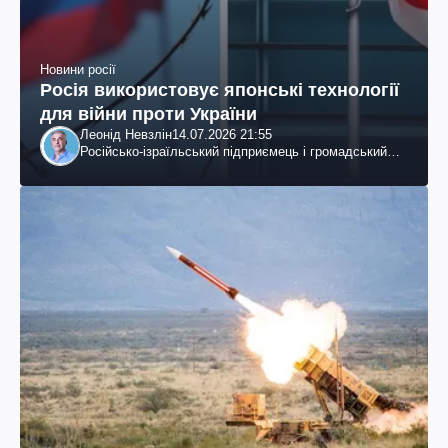
Новини росії
Росія використовує японські технології
для війни проти України
Леонід Невзлін
14.07.2026 21:55
Російсько-ізраїльський підприємець і громадський
діяч, колишній віцепрезидент "ЮКОСа"