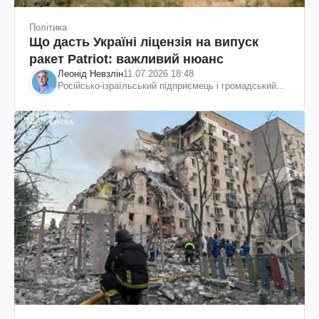
Політика
Що дасть Україні ліцензія на випуск
ракет Patriot: важливий нюанс
Леонід Невзлін
11.07.2026 18:48
Російсько-ізраїльський підприємець і громадський
діяч, колишній віцепрезидент "ЮКОСа"