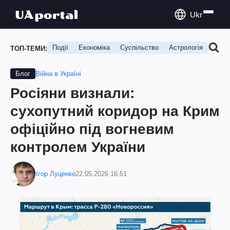
Ukr
Події
Економіка
Суспільство
Астрологія
Подо
ТОП-ТЕМИ:
Війна в Україні
Блог
Росіяни визнали:
сухопутний коридор на Крим
офіційно під вогневим
контролем України
Ігор Луценко
22.05.2026 16:51