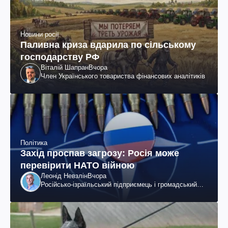
Новини росії
Паливна криза вдарила по сільському
господарству РФ
Віталій Шапран
Вчора
Член Українського товариства фінансових аналітиків
Політика
Захід проспав загрозу: Росія може
перевірити НАТО війною
Леонід Невзлін
Вчора
Російсько-ізраїльський підприємець і громадський
діяч, колишній віцепрезидент "ЮКОСа"