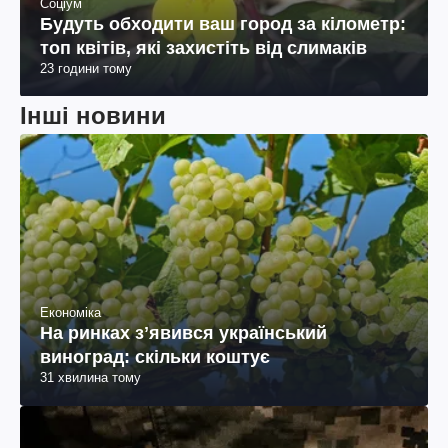
Соціум
Будуть обходити ваш город за кілометр:
топ квітів, які захистіть від слимаків
23 години тому
Інші новини
Економіка
На ринках зʼявився український
виноград: скільки коштує
31 хвилина тому