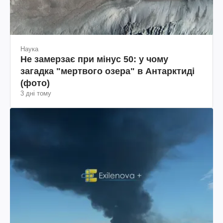
Наука
Не замерзає при мінус 50: у чому
загадка "мертвого озера" в Антарктиді
(фото)
3 дні тому