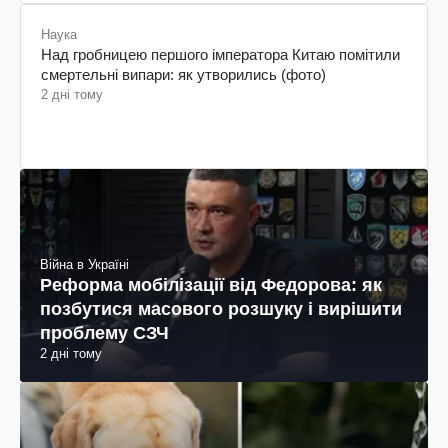
Наука
Над гробницею першого імператора Китаю помітили
смертельні випари: як утворились (фото)
2 дні тому
Війна в Україні
Реформа мобілізації від Федорова: як
позбутися масового розшуку і вирішити
проблему СЗЧ
2 дні тому