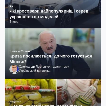
Авто
Які кросовери найпопулярніші серед
українців: топ моделей
Вчора
Війна в Україні
Криза посилюється: до чого готується
Мінськ?
Олександр Левченко
4 години тому
Український дипломат
Рецепти