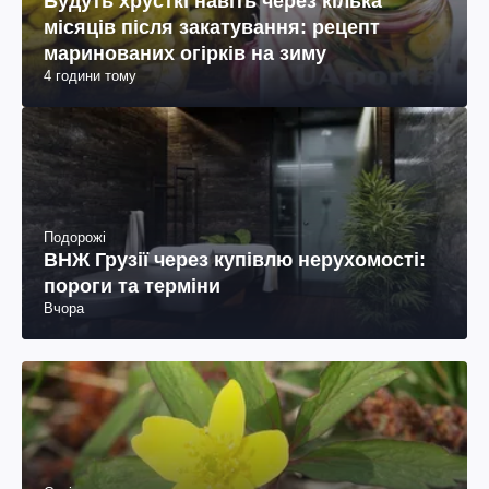
Будуть хрусткі навіть через кілька
місяців після закатування: рецепт
маринованих огірків на зиму
4 години тому
Подорожі
ВНЖ Грузії через купівлю нерухомості:
пороги та терміни
Вчора