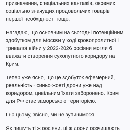
призначення, спеціальних вантажів, окремих
соціально значущих продовольчих товарів
першої необхідності тощо.
Нагадаю, що основним на сьогодні потенційним
здобутком для Москви у ході кровопролитної і
тривалої війни у 2022-2026 росіяни могли б
вважати створення сухопутного коридору на
Крим.
Тепер уже ясно, що це здобуток ефемерний,
реальність - синьо-жовті дрони уже над
коридором, цивільним їхати заборонено. Крим
для РФ стає заморською територією.
І на цьому, звісно, ми не зупинимося.
Як пишуть ті ж росіяни, ці ж дрони розчищають