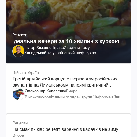
Рецепти
Ідеальна вечеря за 10 хвилин з куркою
Ектор Хіменес-Браво
2 години тому
Канадський та український шеф-кухар
колумбійського походження, бізнесмен, телеведучий
Війна в Україні
Третій армійський корпус створює для російських
окупантів на Лиманському напрямі критичний
дискомфорт: як це вдалося
Олександр Коваленко
Вчора
Військово-політичний оглядач групи "Інформаційний
спротив"
Рецепти
На смак як ківі: рецепт варення з кабачків не зиму
Вчора