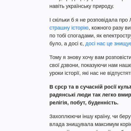
навіть українську природу.
І скільки б я не розповідала про
страшну історію
, кожного разу ви
по тобі спогадами, як електрост
було, а досі є,
досі нас це знищу
Тому я знову хочу вам розповісти
свої дзвони, показуючи нам наше
уроки історії, які нас не відпустя
В срср та в сучасній росії куль
радянські люди так легко вмира
релігія, побут, буденність.
Захоплюючи іншу країну, чи беру
влада знищувала максимум корінн