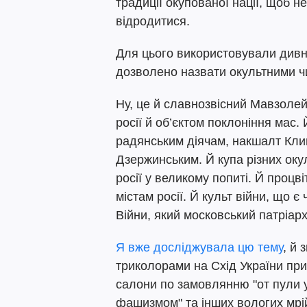
традиції окупованої нації, щоб 
відродитися.
Для цього використовували дивні 
дозволено назвати окультними ч
Ну, це й славнозвісний Мавзолей
росії й об’єктом поклоніння мас.
радянським діячам, накшалт Кл
Дзержинським. Й купа різних окул
росії у великому попиті. Й процв
містам росії. Й культ війни, що 
Війни, який московський патріарх
Я вже досліджувала цю тему
, й 
триколорами на Схід України при
салони по замовлянню "от пули у
фашизмом" та інших вологих мрі