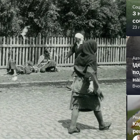
Соц
З 
со
23 
Авт
Ід
по
на
Вчо
Рец
Ка
ре