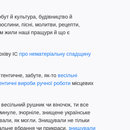
ут й культура, будівництво й
 рослини, пісні, молитви, рецепти,
 чим жили наші пращури й що є
рхіву ІС
про нематеріальну спадщину
тентичне, забуте, як-то
весільні
ентичні вироби ручної роботи
місцевих
 весільний рушник чи віночок, ти все
инуле, зчорніле, знищене українське
вали, як могли. Знищували не тільки
ональне вбрання чи прикраси,
знищували