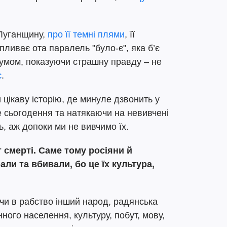
 Луганщину,
про її темні плями
, її
пливає ота паралель "було-є", яка б’є
румом, показуючи страшну правду – не
є
.
 цікаву історію, де минуле дзвонить у
 сьогодення та натякаючи на невивчені
ть, аж допоки ми не вивчимо їх.
т смерті. Саме тому росіяни й
ли та вбивали, бо це їх культура,
чи в рабство інший народ, радянська
ого населення, культуру, побут, мову,