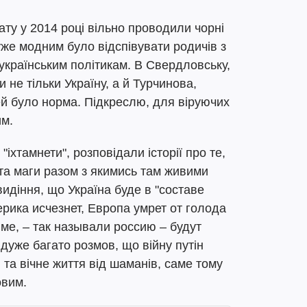
ату у 2014 році вільно проводили чорні
уже модним було відспівувати родичів з
й українським політикам. В Свердловську,
 не тільки Україну, а й Турчинова,
й було норма. Підкреслю, для віруючих
им.
 "іхтамнети", розповідали історії про те,
 та маги разом з якимись там живими
идіння, що Україна буде в "составе
ерика исчезнет, Европа умрет от голода
ме, – так называли россию – будут
 дуже багато розмов, що війну путін
 та вічне життя від шаманів, саме тому
овим.