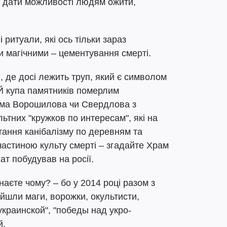
не дати можливості людям ожити,
ритуали, які ось тільки зараз
и магічними – цементування смерті.
, де досі лежить труп, який є символом
 Й купа памятників померлим
има Ворошилова чи Свердлова з
ьтних "кружков по интересам", які на
ітання канібалізму по деревням та
є частиною культу смерті – згадайте Храм
ат побудував на росії.
знаєте чому? – бо у 2014 році разом з
йшли маги, ворожки, окультисти,
краинской", "победы над укро-
й.