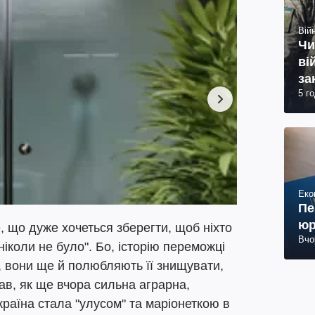
Війн
Чи
ві
за
5 г
ви
Еко
Пе
юр
 що дуже хочеться зберегти, щоб ніхто
Вчо
 ніколи не було". Бо, історію переможці
, вони ще й полюбляють її знищувати,
ав, як ще вчора сильна аграрна,
країна стала "улусом" та маріонеткою в