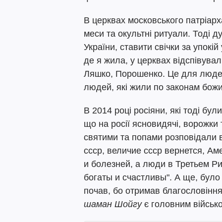
В церквах московського патріарх
меси та окультні ритуали. Тоді д
України, ставити свічки за упокі
де я жила, у церквах відспівували
Ляшко, Порошенко. Це для люде
людей, які жили по законам бож
В 2014 році росіяни, які тоді були
що на росії ясновидячі, ворожки
святими та попами розповідали в
ссср, величие ссср вернется, Ам
и болезней, а люди в Третьем Ри
богаты и счастливы". А ще, було
почав, бо отримав благословіння
шаман Шойгу
є головним військ