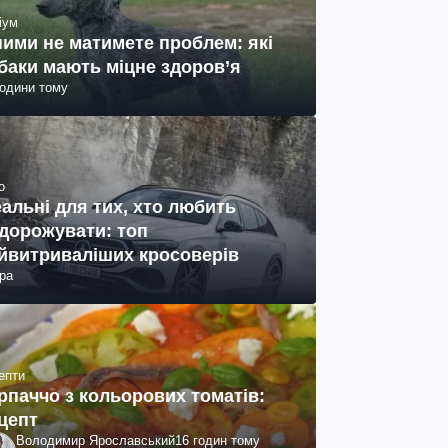
іум
ними не матимете проблем: які
баки мають міцне здоров’я
години тому
о
еальні для тих, хто любить
дорожувати: топ
йвитриваліших кросоверів
ра
епти
рпаччо з кольорових томатів:
цепт
Володимир Ярославський
16 годин тому