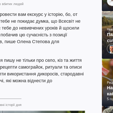
ах вбитих людей
ровести вам екскурс у історію, бо, от
 тебе не покидає думка, що Всесвіт не
є тебе до невивчених уроків й щосили
Нов
Па
побачив цю сучасність з позиції
сі
ів, пише Олена Степова для
я пишу не тільки про село, кіз та життя
рецепти самограйок, ритуали та описи
епти використання дикоросів, стародавні
чі, які можна віднести до
Рец
На
ка
5 г
вні історії дня