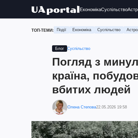
Економіка
Суспільство
Астр
Події
Економіка
Суспільство
Астро
ТОП-ТЕМИ:
Суспільство
Блог
Погляд з минул
країна, побудов
вбитих людей
Олена Степова
22.05.2026 19:58