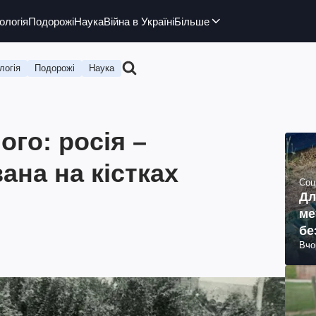
ологія
Подорожі
Наука
Війна в Україні
Більше
логія
Подорожі
Наука
ого: росія –
ана на кістках
Соц
Дл
ме
бе
Вчо