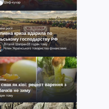
Шеф-кухар
ини росії
ливна криза вдарила по
льському господарству РФ
Віталій Шапран
18 годин тому
Член Українського товариства фінансових
аналітиків
епти
 смак як ківі: рецепт варення з
бачків не зиму
один тому