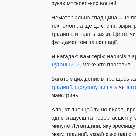
руках московських вошей.
Нематеріальна спадщина – це поб
технології, а ще це степи, звіри,
традиції, й навіть казки. Це те,
фундаментом нашої нації.
Я нагадаю вам серію нарисів з а
Луганщини
, може хто прогавив.
Багато з цих дописів про щось ав
традиції
,
щоденну випічку
чи
авт
майстринь
.
Але, от про щоб ти не писав, про
одно згадуєш та повертаєшся у м
минуле Луганщини, яку зросійщу
мову, традиції, українське наці