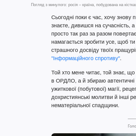
Погляд з минулого: росія – країна, побудована на кістк
Сьогодні поки є час, хочу знову п
знаєте, дивишся на сучасність, а
просто так раз за разом поверта
намагається зробити усе, щоб ти 
страшного досвіду твоїх пращур
"Інформаційного спротиву"
.
Той хто мене читає, той знає, що 
в ОРДЛО, а й збираю автентичні 
ужиткової (побутової) магії, рец
дохристиянські молитви й інші ре
нематеріальної спадщини.
Голо