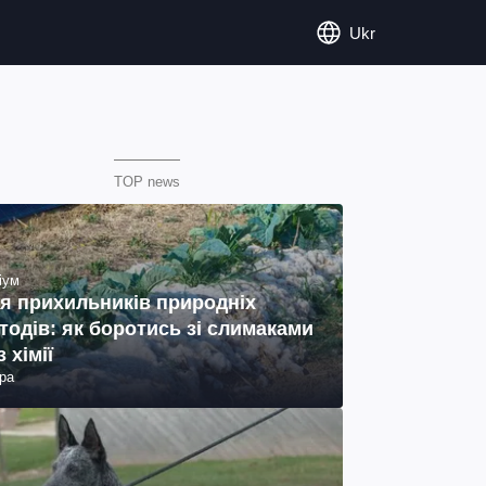
Ukr
TOP news
іум
я прихильників природніх
тодів: як боротись зі слимаками
з хімії
ра