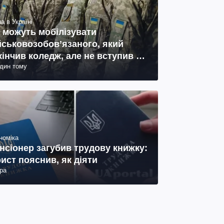
а в Україні
 можуть мобілізувати
йськовозобов’язаного, який
кінчив коледж, але не вступив у
один тому
ш: пояснення юриста
номіка
нсіонер загубив трудову книжку:
ист пояснив, як діяти
ра