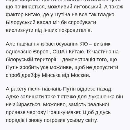
що починається, можливий литовський. А також
фактор Китаю, де у Путіна не все так гладко.
Білоруський васал міг би спробувати
вислизнути під інших покровителів.
Але навчання із застосування ЯО – виклик
одночасно Європі, США і Китаю. Їх частина на
білоруській території – демонстрація того, що
Путін зробить усе можливе, щоб не допустити
спроб дрейфу Мінська від Москви.
А ракету після навчань Путін відвезе назад.
Адже залишати таке тістечко для Лукашенка він
не збирається. Можливо, замість реальної
привезе чергову іграшку-макет. Щоб дідусь
порадів і знову погрозив усьому світу.