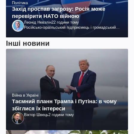
Політика
Захід проспав загрозу: Росія може
перевірити НАТО війною
Леонід Невзлін
22 години тому
Російсько-ізраїльський підприємець і громадський
діяч, колишній віцепрезидент "ЮКОСа"
Інші новини
Війна в Україні
Таємний планн Трампа і Путіна: в чому
збіглися їх інтереси
Віктор Швець
2 години тому