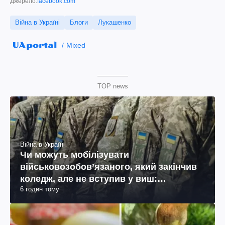
Джерело:
facebook.com
Війна в Україні
Блоги
Лукашенко
Mixed
TOP news
Війна в Україні
Чи можуть мобілізувати
військовозобов’язаного, який закінчив
коледж, але не вступив у виш:
6 годин тому
пояснення юриста