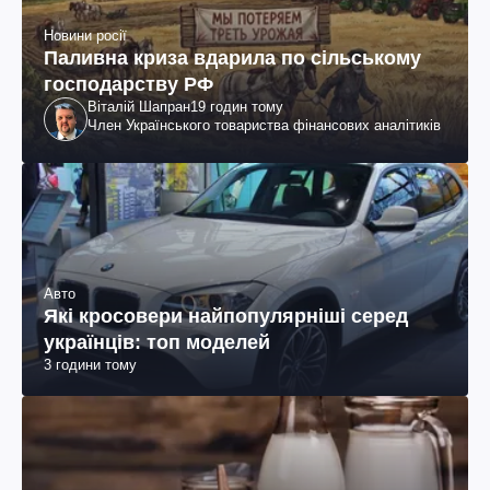
Новини росії
Паливна криза вдарила по сільському
господарству РФ
Віталій Шапран
19 годин тому
Член Українського товариства фінансових аналітиків
Авто
Які кросовери найпопулярніші серед
українців: топ моделей
3 години тому