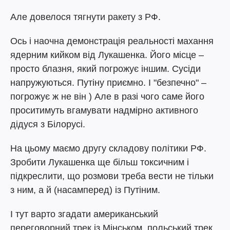
Але довелося тягнути ракету з РФ.
Ось і наочна демонстрація реальності махання
ядерним кийком від Лукашенка. Його місце –
просто блазня, який погрожує іншим. Сусіди
напружуються. Путіну приємно. І "безпечно" –
погрожує ж не він ) Але в разі чого саме його
проситимуть вгамувати надмірно активного
дідуся з Білорусі.
На цьому маємо другу складову політики РФ.
Зробити Лукашенка ще більш токсичним і
підкреслити, що розмови треба вести не тільки
з ним, а й (насамперед) із Путіним.
І тут варто згадати американський
переговорний трек із Мінськом, польський трек,