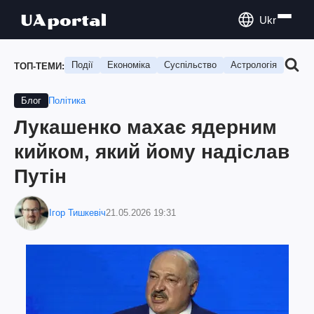
Ukr
Події
Економіка
Суспільство
Астрологія
Подо
ТОП-ТЕМИ:
Політика
Блог
Лукашенко махає ядерним
кийком, який йому надіслав
Путін
Ігор Тишкевіч
21.05.2026 19:31