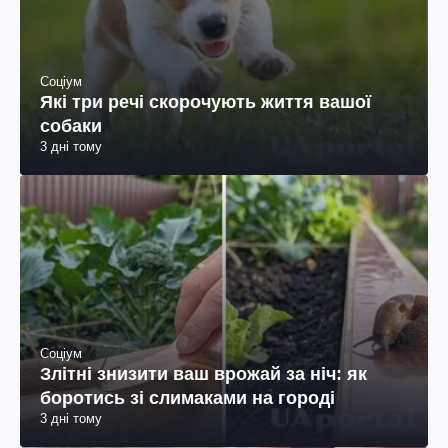
Соціум
Які три речі скорочують життя вашої
собаки
3 дні тому
Соціум
Злітні знизити ваш врожай за ніч: як
боротись зі слимаками на городі
3 дні тому