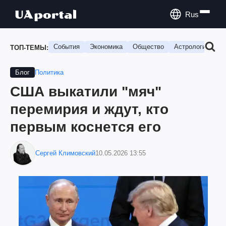
Rus
События
Экономика
Общество
Астрология
П
ТОП-ТЕМЫ:
Политика
Блог
США выкатили "мяч"
перемирия и ждут, кто
первым коснется его
Сергей Климовский
10.05.2026 13:55