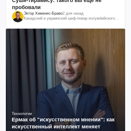
Суши-тирамису: такого вы еще не
пробовали
Эктор Хименес-Браво
2 дня назад
Канадский и украинский шеф-повар колумбийского
происхождения, бизнесмен, телеведущий
Технологии
Ермак об "искусственном мнении": как
искусственный интеллект меняет