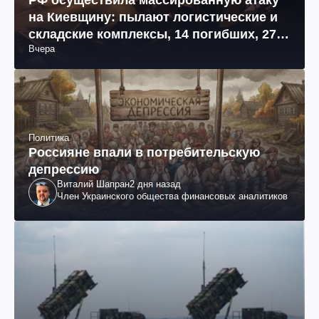
на Киевщину: пылают логистические и
складские комплексы, 14 погибших, 27
Вчера
раненых (фото, видео)
Политика
Россияне впали в потребительскую
депрессию
Виталий Шапран
2 дня назад
Член Украинского общества финансовых аналитиков