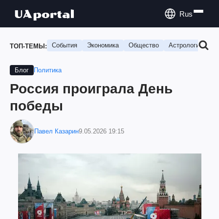
Rus
События
Экономика
Общество
Астрология
П
ТОП-ТЕМЫ:
Политика
Блог
Россия проиграла День
победы
Павел Казарин
9.05.2026 19:15