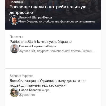
Политика
Россияне впали в потребительскую
депрессию
Виталий Шапран
Вчера
Член Украинского общества финансовых аналитиков
Политика
Patriot или Starlink: что нужно Украине
Виталий Портников
Вчера
Журналист, лауреат Национальной премии Украины
им. Шевченко
Война в Украине
Домобилизация в Украине: в тылу достаточно
людей для замены тех, кто служит
Павел Казарин
Вчера
Журналист