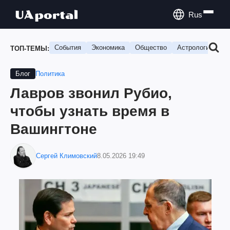
Rus
События
Экономика
Общество
Астрология
П
ТОП-ТЕМЫ:
Политика
Блог
Лавров звонил Рубио,
чтобы узнать время в
Вашингтоне
Сергей Климовский
8.05.2026 19:49