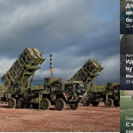
Дл
ме
бе
21 
Авт
Ид
пу
вы
23 
Соц
С 
со