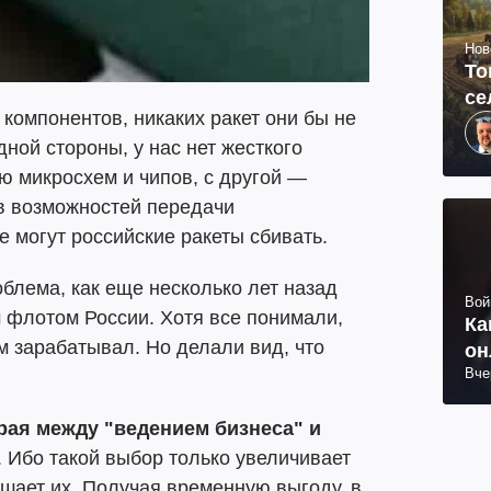
Нов
То
се
 компонентов, никаких ракет они бы не
дной стороны, у нас нет жесткого
ю микросхем и чипов, с другой —
ов возможностей передачи
е могут российские ракеты сбивать.
облема, как еще несколько лет назад
Вой
 флотом России. Хотя все понимали,
Ка
ом зарабатывал. Но делали вид, что
он
Вче
ая между "ведением бизнеса" и
. Ибо такой выбор только увеличивает
шает их. Получая временную выгоду, в