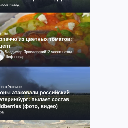
часов назад
епты
рпаччо из цветных томатов:
цепт
Владимир Ярославский
12 часов назад
Шеф-повар
на в Украине
оны атаковали российский
атеринбург: пылает состав
ldberries (фото, видео)
ра