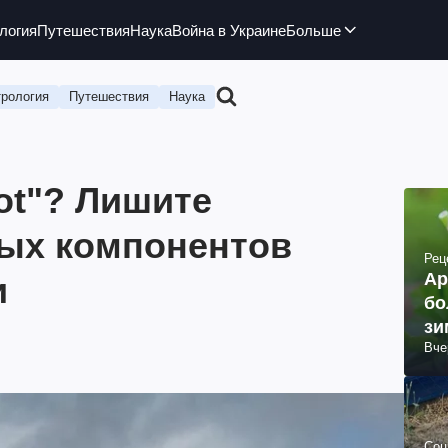
логия
Путешествия
Наука
Война в Украине
Больше
рология
Путешествия
Наука
iot"? Лишите
ых компонентов
Рец
Ар
и
бо
зи
Вче
Соц