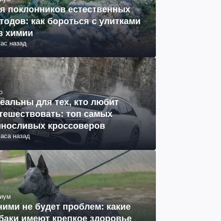
я поклонников естественных
тодов: как бороться с улитками
з химии
час назад
о
еальны для тех, кто любит
тешествовать: топ самых
носливых кроссоверов
часа назад
иум
ними не будет проблем: какие
баки имеют крепкое здоровье