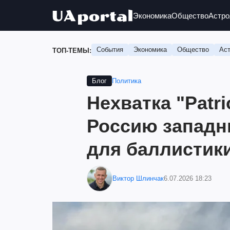
Экономика
Общество
Астро
События
Экономика
Общество
Аст
ТОП-ТЕМЫ:
Политика
Блог
Нехватка "Patr
Россию западн
для баллистик
Виктор Шлинчак
6.07.2026 18:23