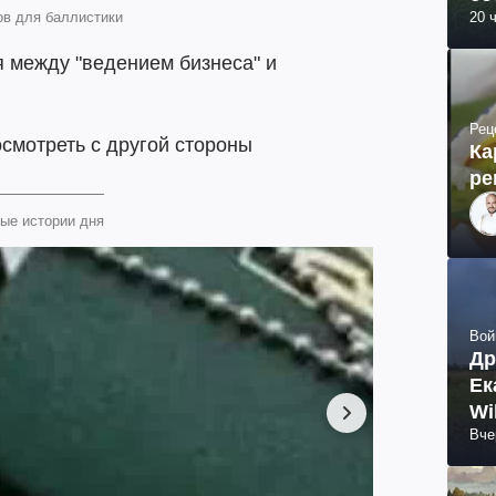
тов для баллистики
20 
 между "ведением бизнеса" и
Рец
смотреть с другой стороны
Ка
ре
ые истории дня
Вой
Др
Ек
Wi
Вче