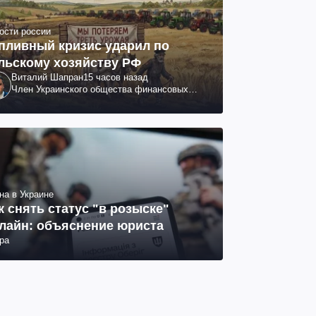
ости россии
пливный кризис ударил по
льскому хозяйству РФ
Виталий Шапран
15 часов назад
Член Украинского общества финансовых
аналитиков
на в Украине
к снять статус "в розыске"
лайн: объяснение юриста
ра