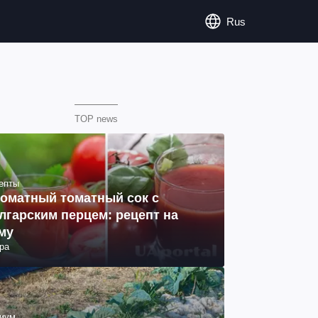
Rus
TOP news
епты
оматный томатный сок с
лгарским перцем: рецепт на
му
ра
иум