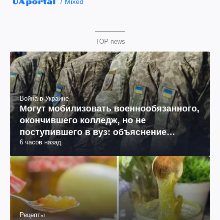
Mixed
TOP news
Война в Украине
Могут мобилизовать военнообязанного,
окончившего колледж, но не
поступившего в вуз: объяснение
6 часов назад
юриста
Рецепты