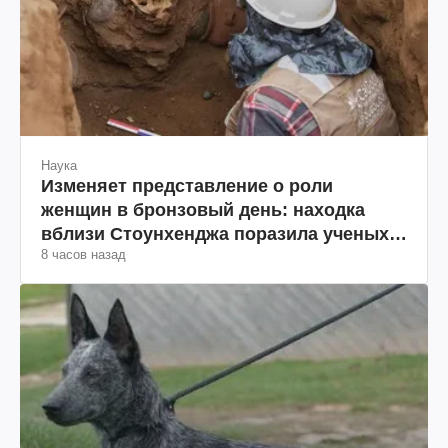
Наука
Изменяет представление о роли
женщин в бронзовый день: находка
вблизи Стоунхенджа поразила ученых
8 часов назад
(фото)