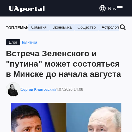
Rus
События
Экономика
Общество
Астрология
П
ТОП-ТЕМЫ:
Политика
Блог
Встреча Зеленского и
"путина" может состояться
в Минске до начала августа
Сергей Климовский
4.07.2026 14:08