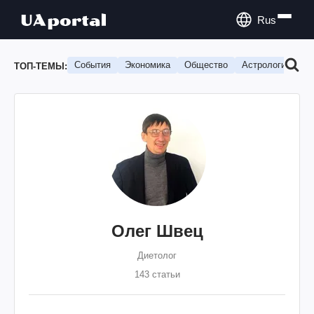
Rus
События
Экономика
Общество
Астрология
П
ТОП-ТЕМЫ:
Олег Швец
Диетолог
143 статьи