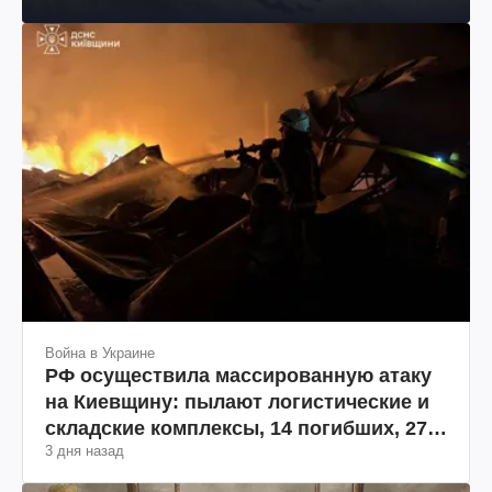
Война в Украине
РФ осуществила массированную атаку
на Киевщину: пылают логистические и
складские комплексы, 14 погибших, 27
3 дня назад
раненых (фото, видео)