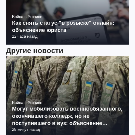
Война в Украине
Как снять статус "в розыске" онлайн:
объяснение юриста
22 часа назад
Другие новости
Война в Украине
Могут мобилизовать военнообязанного,
окончившего колледж, но не
поступившего в вуз: объяснение
29 минут назад
юриста