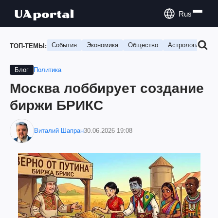
Rus
События
Экономика
Общество
Астрология
П
ТОП-ТЕМЫ:
Политика
Блог
Москва лоббирует создание
биржи БРИКС
Виталий Шапран
30.06.2026 19:08