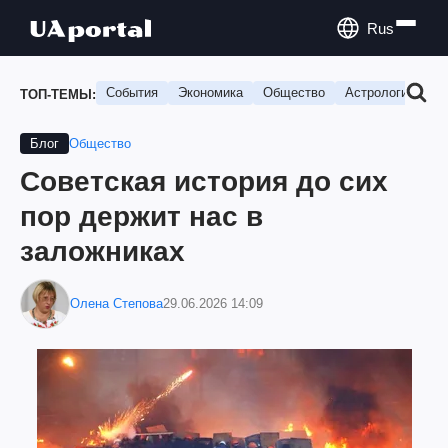
Rus
События
Экономика
Общество
Астрология
П
ТОП-ТЕМЫ:
Общество
Блог
Советская история до сих
пор держит нас в
заложниках
Олена Степова
29.06.2026 14:09