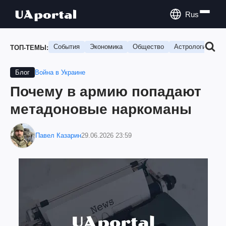
Rus
События
Экономика
Общество
Астрология
П
ТОП-ТЕМЫ:
Война в Украине
Блог
Почему в армию попадают
метадоновые наркоманы
Павел Казарин
29.06.2026 23:59