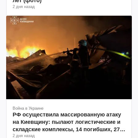
лет (фото)
2 дня назад
Война в Украине
РФ осуществила массированную атаку
на Киевщину: пылают логистические и
складские комплексы, 14 погибших, 27
2 дня назад
раненых (фото, видео)