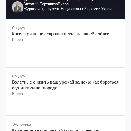
Виталий Портников
Вчера
Журналист, лауреат Национальной премии Украины
им. Шевченко
Социум
Какие три вещи сокращают жизнь вашей собаки
Вчера
Социум
Взлетные снизить ваш урожай за ночь: как бороться
с улитками на огороде
Вчера
Экономика
Кто в августе получит 570 доплат к пенсии