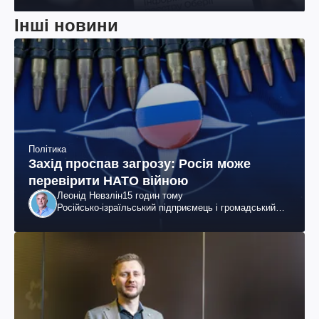
Інші новини
Політика
Захід проспав загрозу: Росія може
перевірити НАТО війною
Леонід Невзлін
15 годин тому
Російсько-ізраїльський підприємець і громадський
діяч, колишній віцепрезидент "ЮКОСа"