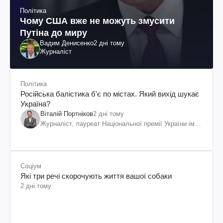
Політика
Чому США вже не можуть змусити
Путіна до миру
Вадим Денисенко
2 дні тому
Журналіст
Політика
Російська балістика б'є по містах. Який вихід шукає
Україна?
Віталій Портніков
2 дні тому
Журналіст, лауреат Національної премії України ім.
Шевченка
Соціум
Які три речі скорочують життя вашої собаки
2 дні тому