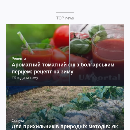
TOP news
Рецепти
Ароматний томатний сік з болгарським
перцем: рецепт на зиму
23 години тому
Соціум
Для прихильників природніх методів: як