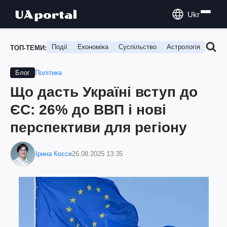
Ukr
Події
Економіка
Суспільство
Астрологія
Подо
ТОП-ТЕМИ:
Політика
Блог
Що дасть Україні вступ до
ЄС: 26% до ВВП і нові
перспективи для регіону
Ірина Коссе
26.08.2025 13:35