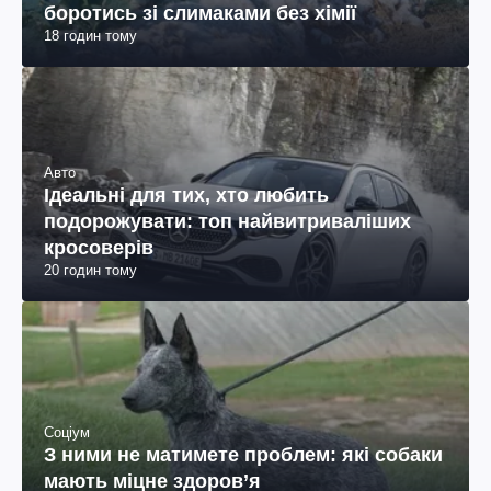
боротись зі слимаками без хімії
18 годин тому
Авто
Ідеальні для тих, хто любить
подорожувати: топ найвитриваліших
кросоверів
20 годин тому
Соціум
З ними не матимете проблем: які собаки
мають міцне здоров’я