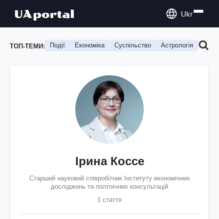
Ukr
Події
Економіка
Суспільство
Астрологія
Подо
ТОП-ТЕМИ:
Ірина Коссе
Старший науковий співробітник Інституту економічних
досліджень та політичних консультацій
1 стаття